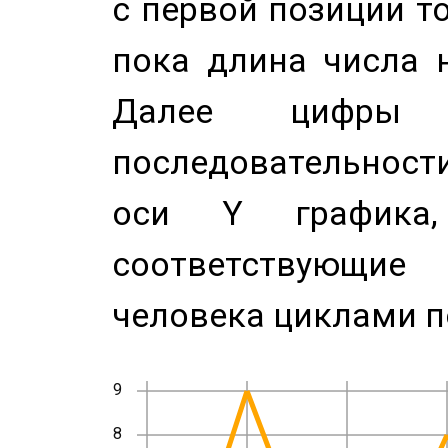
с первой позиции то
пока длина числа н
Далее цифры 
последовательност
оси Y график
соответствующи
человека циклами п