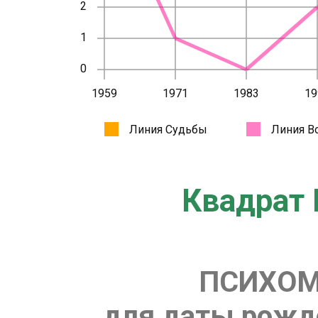
Квадрат 
ПСИХОМ
для даты рожде