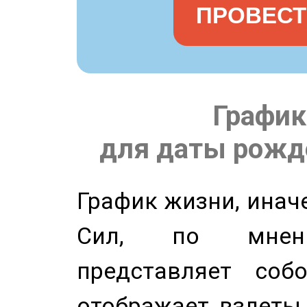
ПРОВЕСТ
График
для даты рожде
График жизни, инач
Сил, по мнени
представляет соб
отображает взлеты 