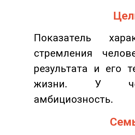
Цель
Показатель харак
стремления челов
результата и его 
жизни. У чел
амбициозность.
Семь