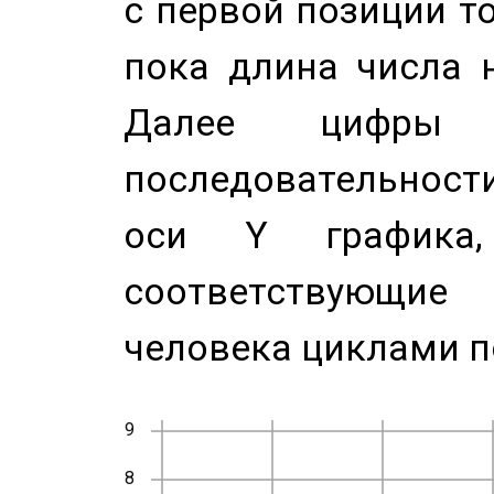
с первой позиции то
пока длина числа н
Далее цифры 
последовательност
оси Y график
соответствующи
человека циклами п