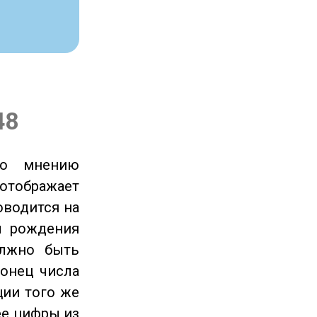
48
по мнению
отображает
оводится на
ы рождения
олжно быть
онец числа
ции того же
ее цифры из