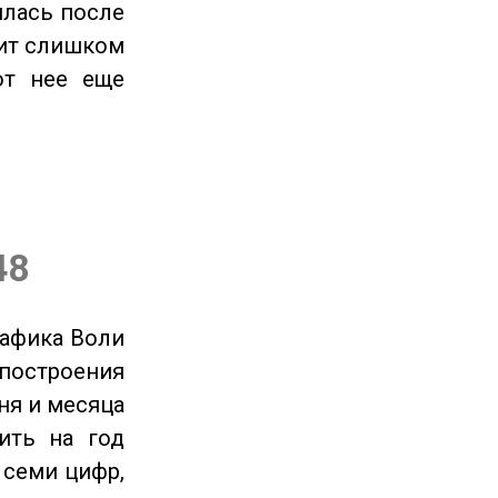
илась после
оит слишком
от нее еще
48
рафика Воли
 построения
ня и месяца
ить на год
 семи цифр,