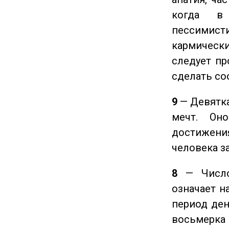
когда в
пессимис
кармическ
следует пр
сделать с
9
— Девятка
мечт. Он
достижения
человека з
8
— Число 
означает н
период ден
восьмерка 