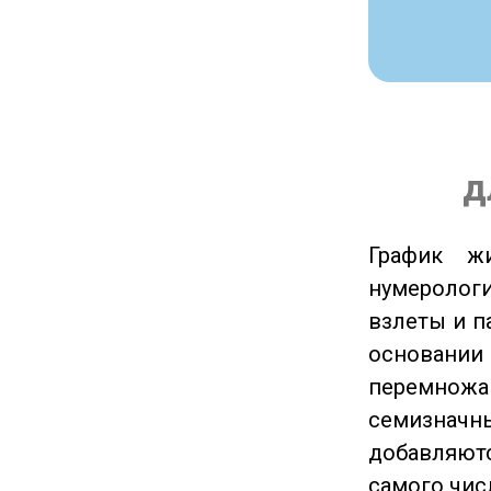
д
График ж
нумеролог
взлеты и п
основании
перемножа
семизначны
добавляютс
самого чис