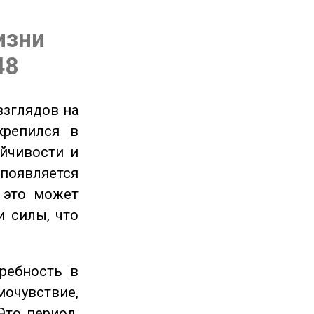
изни
48
взглядов на
крепился в
ойчивости и
появляется
 это может
и силы, что
ребность в
очувствие,
Это период,