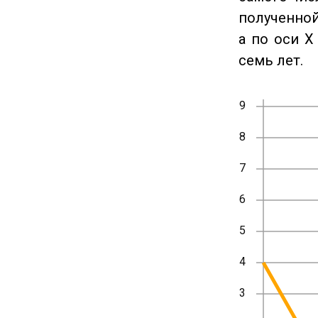
полученной
а по оси X
семь лет.