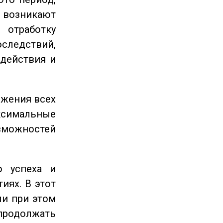
озникают
отработку
следствий,
 действия и
ижения всех
симальные
зможностей
 успеха и
иях. В этот
ли при этом
продолжать