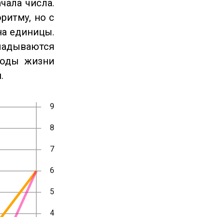
чала числа.
ритму, но с
на единицы.
ладываются
годы жизни
.