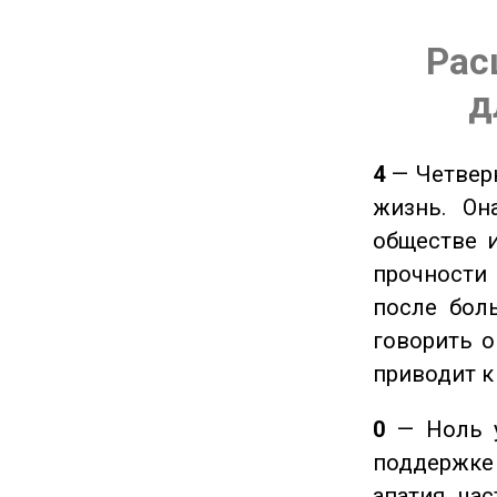
Рас
д
4
— Четверк
жизнь. Он
обществе и
прочности
после боль
говорить о
приводит к
0
— Ноль у
поддержке 
апатия, ча