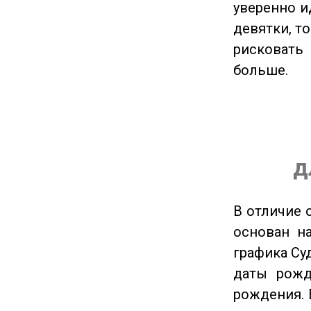
уверенно и
девятки, т
рисковать
больше.
д
В отличие 
основан на
графика Су
даты рожд
рождения. 