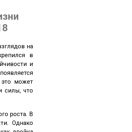
изни
18
взглядов на
крепился в
ойчивости и
появляется
 это может
и силы, что
го роста. В
ти. Однако
 как двойка