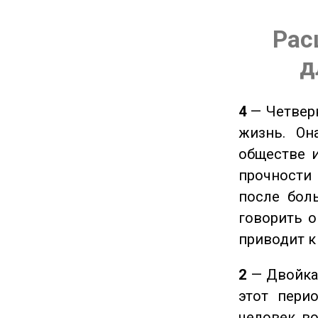
Рас
д
4
— Четверк
жизнь. Он
обществе и
прочности
после боль
говорить о
приводит к
2
— Двойка 
этот пери
человек во