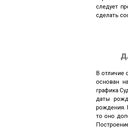
следует пр
сделать с
д
В отличие 
основан на
графика Су
даты рожд
рождения. 
то оно доп
Построение