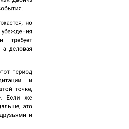
события.
жается, но
и убеждения
и требует
 а деловая
этот период
дитации и
этой точке,
е. Если же
дальше, это
 друзьями и