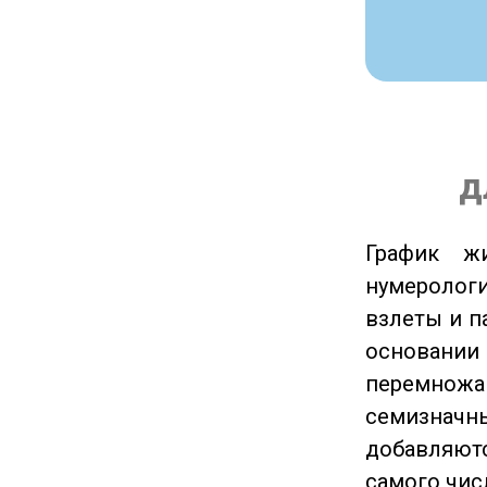
д
График ж
нумеролог
взлеты и п
основании
перемножа
семизначны
добавляютс
самого чис