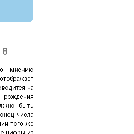
18
по мнению
отображает
оводится на
ы рождения
олжно быть
онец числа
ции того же
ее цифры из