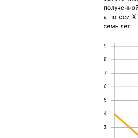
полученной
а по оси X
семь лет.