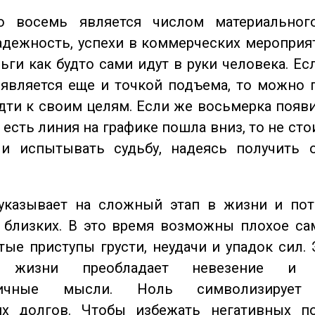
восемь является числом материального
адежность, успехи в коммерческих мероприят
ьги как будто сами идут в руки человека. Ес
является еще и точкой подъема, то можно 
дти к своим целям. Если же восьмерка появ
о есть линия на графике пошла вниз, то не ст
 и испытывать судьбу, надеясь получить 
казывает на сложный этап в жизни и пот
близких. В это время возможны плохое сам
стые приступы грусти, неудачи и упадок сил. 
 жизни преобладает невезение и в
тичные мысли. Ноль символизирует 
их долгов. Чтобы избежать негативных по