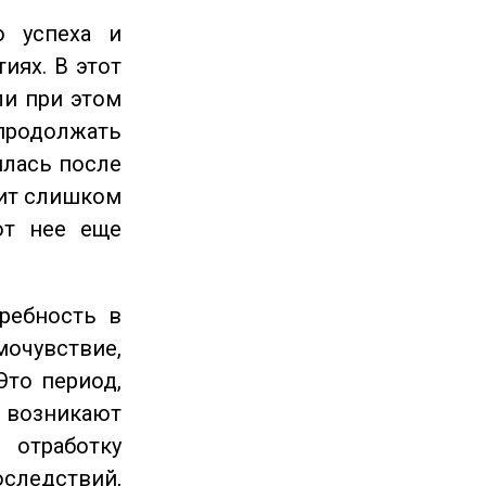
 успеха и
иях. В этот
ли при этом
продолжать
илась после
оит слишком
от нее еще
ребность в
очувствие,
Это период,
озникают
отработку
следствий,