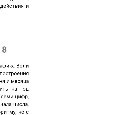
 действия и
18
рафика Воли
 построения
ня и месяца
ить на год
 семи цифр,
чала числа.
ритму, но с