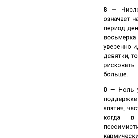
8
— Число 
означает н
период ден
восьмерка 
уверенно и
девятки, т
рисковать
больше.
0
— Ноль у
поддержке 
апатия, ча
когда в
пессимис
кармическ