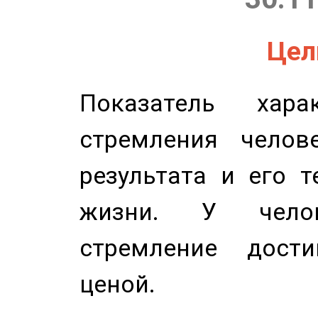
Цель
Показатель харак
стремления челов
результата и его 
жизни. У челов
стремление дост
ценой.