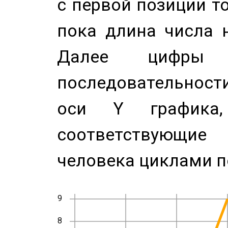
с первой позиции то
пока длина числа н
Далее цифры 
последовательност
оси Y график
соответствующи
человека циклами п