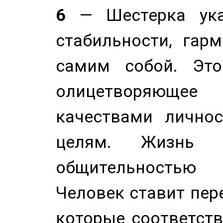
6
— Шестерка ука
стабильности, гар
самим собой. Это
олицетворяюще
качествами лично
целям. Жизнь б
общительностью
Человек ставит пере
которые соответст