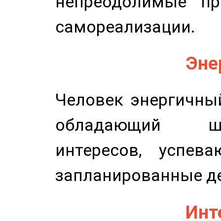
непреодолимые пр
самореализации.
Эне
Человек энергичный
обладающий ш
интересов, успев
запланированные д
Инт