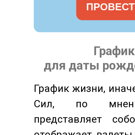
ПРОВЕСТ
График
для даты рожде
График жизни, инач
Сил, по мнени
представляет соб
отображает взлеты 