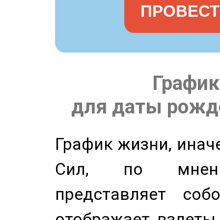
ПРОВЕСТ
График
для даты рожде
График жизни, инач
Сил, по мнени
представляет соб
отображает взлеты 