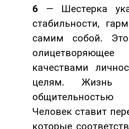
6
— Шестерка ука
стабильности, гар
самим собой. Это
олицетворяюще
качествами лично
целям. Жизнь б
общительностью
Человек ставит пере
которые соответст