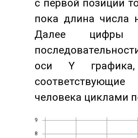
с первой позиции то
пока длина числа н
Далее цифры 
последовательност
оси Y график
соответствующи
человека циклами п