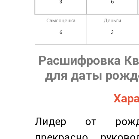
3
6
Самооценка
Деньги
6
3
Расшифровка Кв
для даты рожде
Хара
Лидер от рожде
прекрасно руков