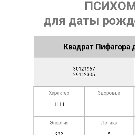
ПСИХОМ
для даты рожде
Квадрат Пифагора д
30121967
29112305
Характер
Здоровье
1111
Энергия
Логика
222
5