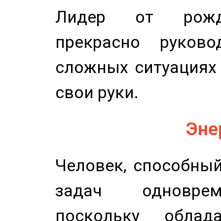
Лидер от рожде
прекрасно руков
сложных ситуациях 
свои руки.
Эне
Человек, способны
задач одноврем
поскольку облад