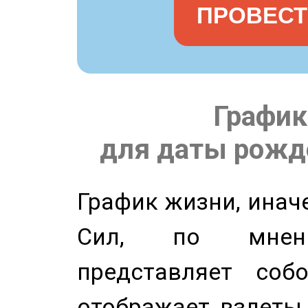
ПРОВЕСТ
График
для даты рожде
График жизни, инач
Сил, по мнени
представляет соб
отображает взлеты 