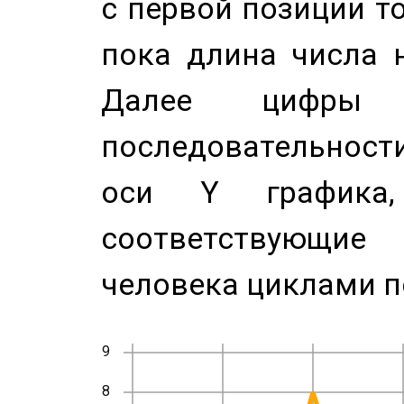
с первой позиции то
пока длина числа н
Далее цифры 
последовательност
оси Y график
соответствующи
человека циклами п