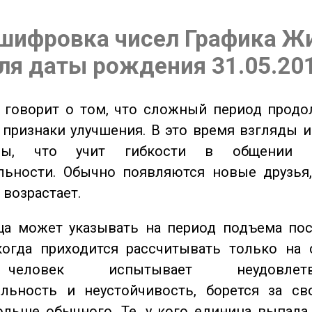
шифровка чисел Графика Ж
ля даты рождения 31.05.20
говорит о том, что сложный период продол
признаки улучшения. В это время взгляды 
ьны, что учит гибкости в общении 
льности. Обычно появляются новые друзья,
 возрастает.
а может указывать на период подъема пос
когда приходится рассчитывать только на 
еловек испытывает неудовлетвор
ельность и неустойчивость, борется за св
ольше обычного. Те, у кого единица выпала