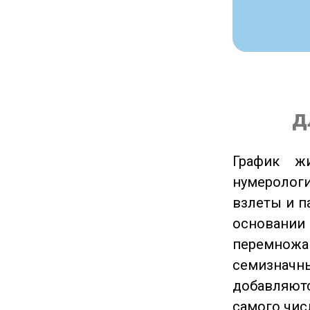
д
График ж
нумеролог
взлеты и п
основании
перемножа
семизначны
добавляютс
самого чис