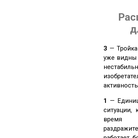
Рас
д
3
— Тройка 
уже видны 
нестабил
изобретате
активность
1
— Единиц
ситуации, 
время ч
раздражит
работает б