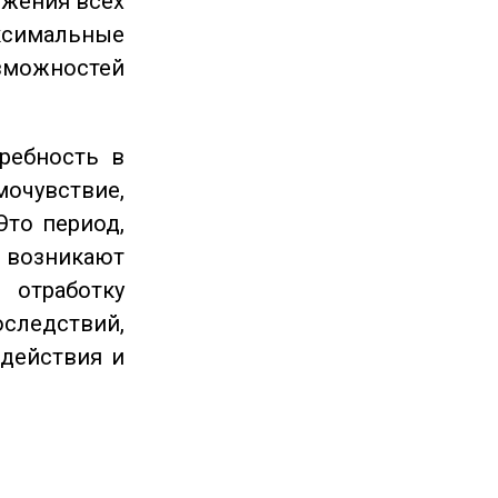
ижения всех
симальные
зможностей
ребность в
очувствие,
Это период,
озникают
отработку
следствий,
 действия и