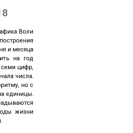
18
рафика Воли
 построения
ня и месяца
ить на год
 семи цифр,
чала числа.
ритму, но с
на единицы.
ладываются
годы жизни
.