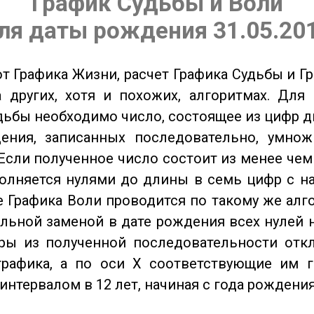
График Судьбы и Воли
ля даты рождения 31.05.20
от Графика Жизни, расчет Графика Судьбы и Г
 других, хотя и похожих, алгоритмах. Для
дьбы необходимо число, состоящее из цифр д
ения, записанных последовательно, умнож
Если полученное число состоит из менее чем
олняется нулями до длины в семь цифр с на
 Графика Воли проводится по такому же алго
льной заменой в дате рождения всех нулей 
ры из полученной последовательности отк
графика, а по оси X соответствующие им 
интервалом в 12 лет, начиная с года рождения