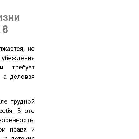
изни
18
жается, но
и убеждения
и требует
 а деловая
ле трудной
себя. В это
енность,
ои права и
 на детские