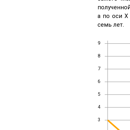
полученной
а по оси X
семь лет.