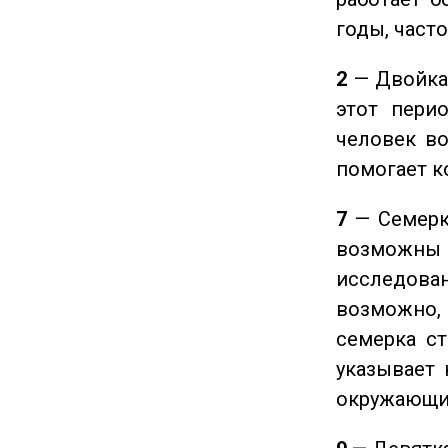
годы, част
2
— Двойка 
этот пери
человек во
помогает к
7
— Семерка
возможны
исследован
возможно,
семерка ст
указывает 
окружающи