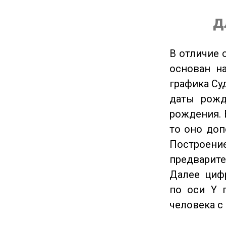
д
В отличие 
основан на
графика Су
даты рожд
рождения. 
то оно доп
Построение
предварите
Далее циф
по оси Y 
человека с 