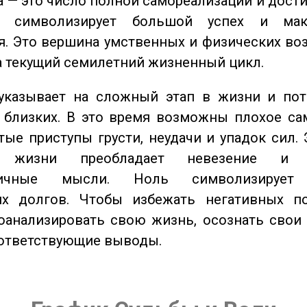
 — это число полной самореализации и дост
о символизирует большой успех и мак
. Это вершина умственных и физических во
а текущий семилетний жизненный цикл.
казывает на сложный этап в жизни и пот
близких. В это время возможны плохое сам
стые приступы грусти, неудачи и упадок сил. 
 жизни преобладает невезение и в
тичные мысли. Ноль символизирует 
их долгов. Чтобы избежать негативных по
оанализировать свою жизнь, осознать свои
оответствующие выводы.