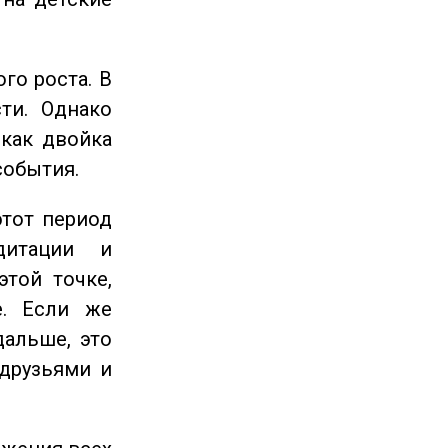
го роста. В
ти. Однако
 как двойка
события.
этот период
дитации и
этой точке,
е. Если же
дальше, это
 друзьями и