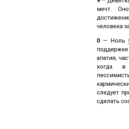
9
— Девятка
мечт. Он
достижения
человека з
0
— Ноль у
поддержке 
апатия, ча
когда в
пессимис
кармическ
следует пр
сделать с