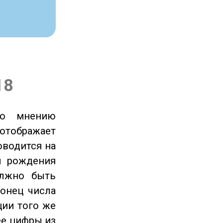
18
по мнению
отображает
оводится на
ы рождения
олжно быть
онец числа
ции того же
ее цифры из