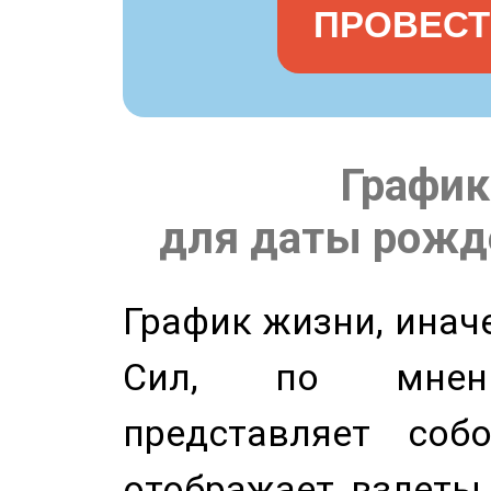
ПРОВЕСТ
График
для даты рожде
График жизни, инач
Сил, по мнени
представляет соб
отображает взлеты 