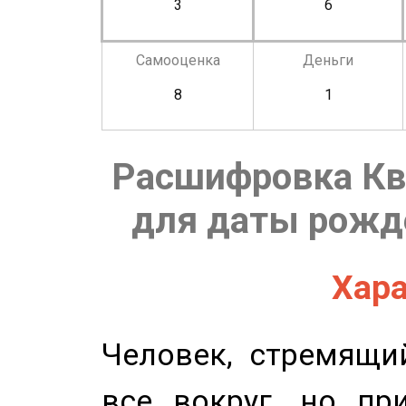
3
6
Самооценка
Деньги
8
1
Расшифровка Кв
для даты рожде
Хара
Человек, стремящи
все вокруг, но пр