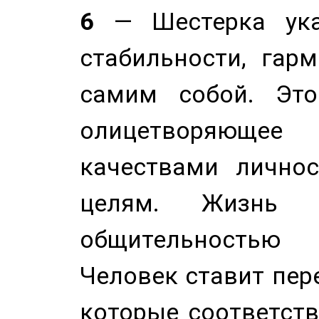
6
— Шестерка ука
стабильности, гар
самим собой. Это
олицетворяюще
качествами лично
целям. Жизнь б
общительностью
Человек ставит пере
которые соответст