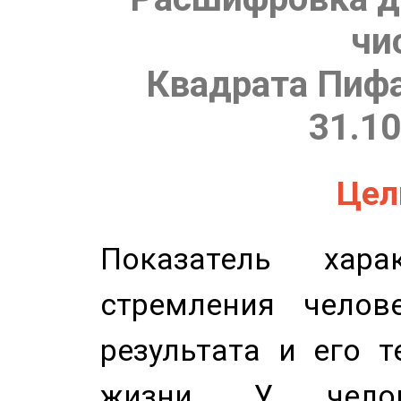
чи
Квадрата Пифа
31.10
Цель
Показатель харак
стремления челов
результата и его 
жизни. У челов