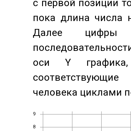
с первой позиции то
пока длина числа н
Далее цифры 
последовательност
оси Y график
соответствующи
человека циклами п