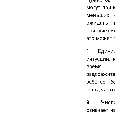
могут прине
меньших ч
ожидать п
появляется
это может 
1
— Единиц
ситуации, 
время ч
раздражит
работает б
годы, част
8
— Число 
означает н