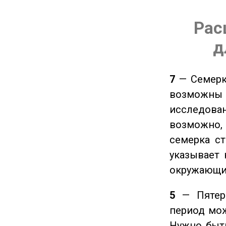
Рас
д
7
— Семерка
возможны
исследован
возможно,
семерка ст
указывает 
окружающи
5
— Пятерк
период мож
Нужно быт