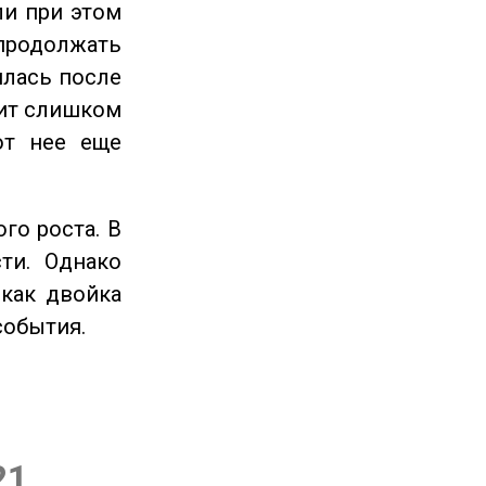
ли при этом
продолжать
илась после
оит слишком
от нее еще
го роста. В
ти. Однако
 как двойка
события.
21