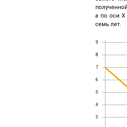
полученной
а по оси X
семь лет.