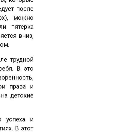
едует после
рх), можно
ли пятерка
яется вниз,
ом.
ле трудной
себя. В это
енность,
ои права и
 на детские
 успеха и
иях. В этот