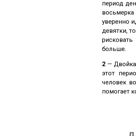
период ден
восьмерка 
уверенно и
девятки, т
рисковать
больше.
2
— Двойка 
этот пери
человек во
помогает к
д