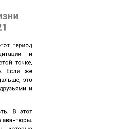
изни
21
этот период
дитации и
этой точке,
е. Если же
дальше, это
 друзьями и
ть. В этот
а авантюры.
ы, которые