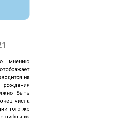
21
по мнению
отображает
оводится на
ы рождения
олжно быть
онец числа
ции того же
ее цифры из