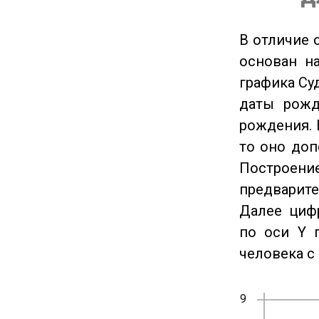
В отличие 
основан на
графика Су
даты рожд
рождения. 
то оно доп
Построение
предварите
Далее циф
по оси Y 
человека с 