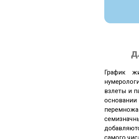
д
График ж
нумеролог
взлеты и п
основании
перемножа
семизначны
добавляютс
самого чис