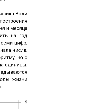
рафика Воли
 построения
ня и месяца
ить на год
 семи цифр,
чала числа.
ритму, но с
на единицы.
ладываются
годы жизни
.