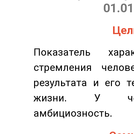
01.01
Цель
Показатель харак
стремления челов
результата и его 
жизни. У чел
амбициозность.