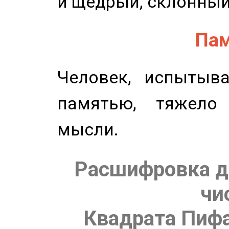
и щедрый, склонный
Пам
Человек, испытыв
памятью, тяжело
мысли.
Расшифровка д
чи
Квадрата Пифа