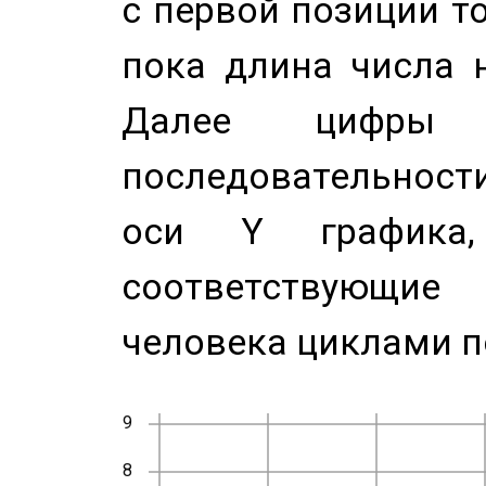
с первой позиции то
пока длина числа н
Далее цифры 
последовательност
оси Y график
соответствующи
человека циклами п