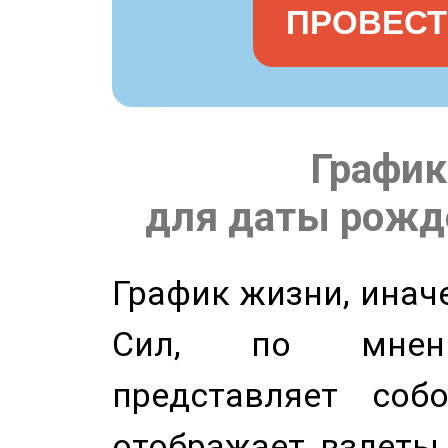
ПРОВЕСТ
График
для даты рожде
График жизни, инач
Сил, по мнени
представляет соб
отображает взлеты 