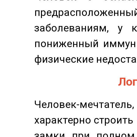
предрасположенн
заболеваниям, у 
пониженный иммунит
физические недоста
Лог
Человек-мечтате
характерно строить
замки при полном 