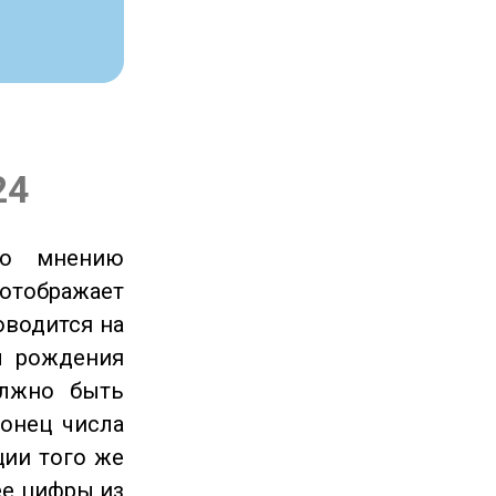
24
по мнению
отображает
оводится на
ы рождения
олжно быть
онец числа
ции того же
ее цифры из