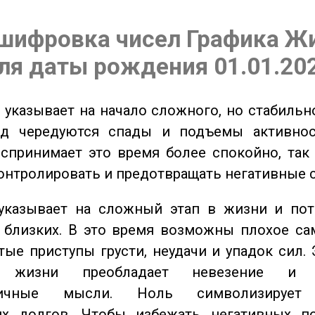
шифровка чисел Графика Ж
ля даты рождения 01.01.20
указывает на начало сложного, но стабильно
од чередуются спады и подъемы активнос
спринимает это время более спокойно, так
онтролировать и предотвращать негативные 
казывает на сложный этап в жизни и пот
близких. В это время возможны плохое сам
стые приступы грусти, неудачи и упадок сил. 
 жизни преобладает невезение и в
тичные мысли. Ноль символизирует 
их долгов. Чтобы избежать негативных по