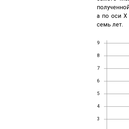
полученной
а по оси X
семь лет.