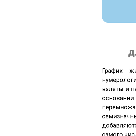
д
График ж
нумеролог
взлеты и п
основании
перемножа
семизначны
добавляютс
самого чис