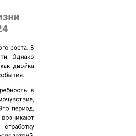
изни
24
го роста. В
ти. Однако
 как двойка
события.
ребность в
очувствие,
Это период,
озникают
отработку
следствий,