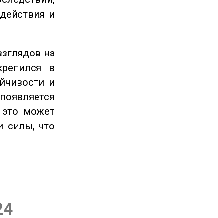
 действия и
взглядов на
крепился в
ойчивости и
появляется
 это может
и силы, что
24