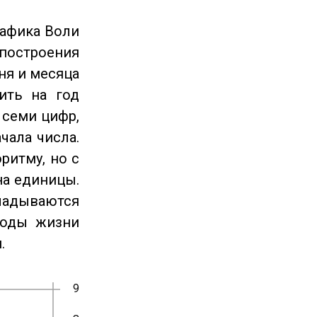
рафика Воли
 построения
ня и месяца
ить на год
 семи цифр,
чала числа.
ритму, но с
на единицы.
ладываются
годы жизни
.