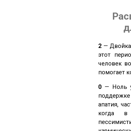
Рас
д
2
— Двойка 
этот пери
человек во
помогает к
0
— Ноль у
поддержке 
апатия, ча
когда в
пессимис
кармическ