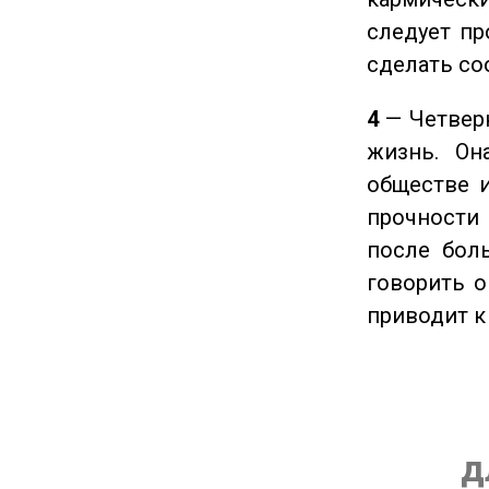
следует пр
сделать с
4
— Четверк
жизнь. Он
обществе и
прочности
после боль
говорить о
приводит к
д