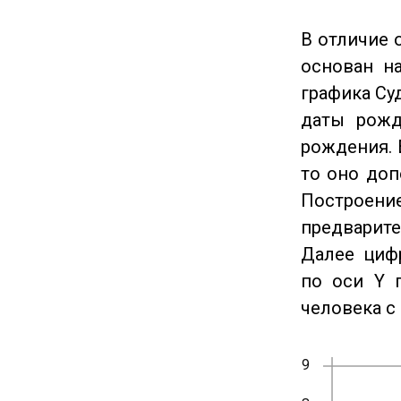
В отличие 
основан на
графика Су
даты рожд
рождения. 
то оно доп
Построение
предварите
Далее циф
по оси Y 
человека с 