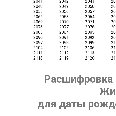
Расшифровка 
Жи
для даты рожде