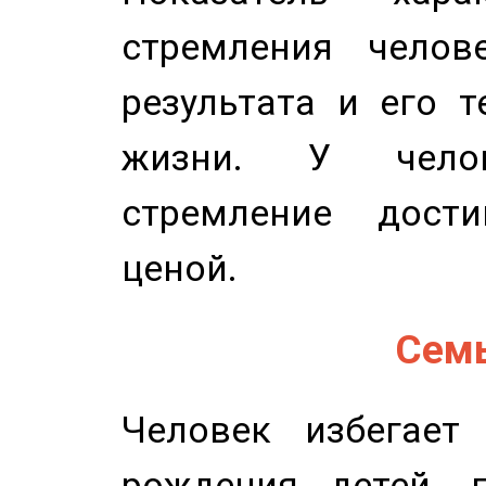
стремления челов
результата и его 
жизни. У челов
стремление дост
ценой.
Семь
Человек избегает
рождения детей, п