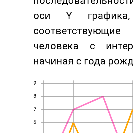
последовательност
оси Y график
соответствующи
человека с инте
начиная с года рожд