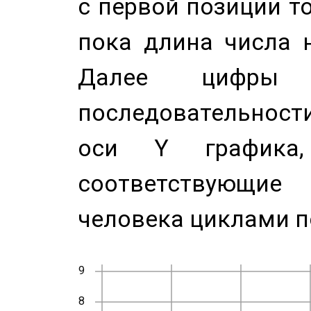
с первой позиции то
пока длина числа н
Далее цифры 
последовательност
оси Y график
соответствующи
человека циклами п