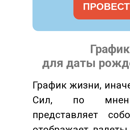
ПРОВЕСТ
График
для даты рожде
График жизни, инач
Сил, по мнени
представляет соб
отображает взлеты 