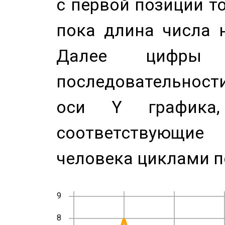
с первой позиции то
пока длина числа н
Далее цифры 
последовательност
оси Y график
соответствующи
человека циклами п