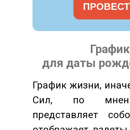
ПРОВЕСТ
График
для даты рожде
График жизни, инач
Сил, по мнени
представляет соб
отображает взлеты 