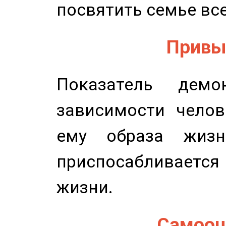
посвятить семье все
Привыч
Показатель демон
зависимости челов
ему образа жизн
приспосабливается
жизни.
Самооце