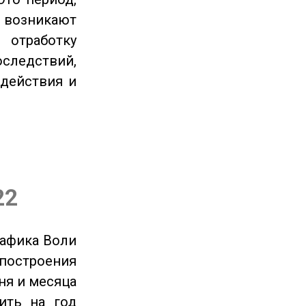
озникают
отработку
следствий,
 действия и
22
рафика Воли
 построения
ня и месяца
ить на год