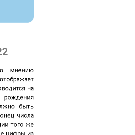
22
по мнению
отображает
оводится на
ы рождения
олжно быть
онец числа
ции того же
ее цифры из