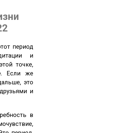
изни
22
этот период
дитации и
этой точке,
е. Если же
дальше, это
 друзьями и
ребность в
очувствие,
Это период,