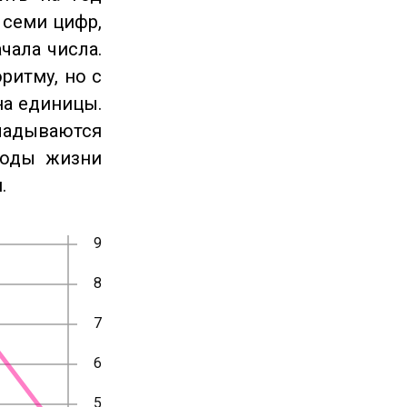
 семи цифр,
чала числа.
ритму, но с
на единицы.
ладываются
годы жизни
.