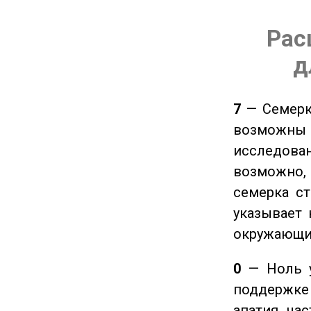
Рас
д
7
— Семерка
возможны
исследован
возможно,
семерка ст
указывает 
окружающи
0
— Ноль у
поддержке 
апатия, ча