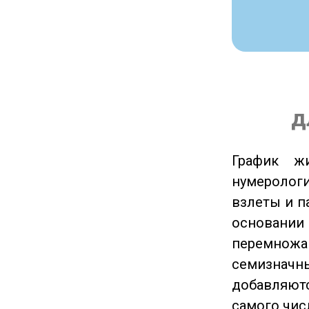
д
График ж
нумеролог
взлеты и п
основании
перемножа
семизначны
добавляютс
самого чис