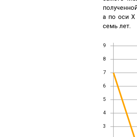
полученной
а по оси X
семь лет.