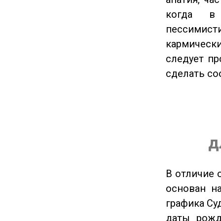
когда в
пессимис
кармическ
следует пр
сделать с
д
В отличие 
основан на
графика Су
даты рожд