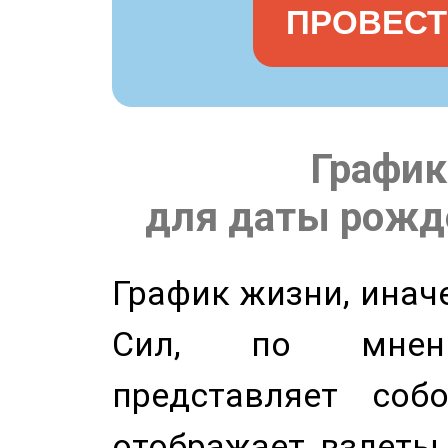
ПРОВЕСТ
График
для даты рожде
График жизни, инач
Сил, по мнени
представляет соб
отображает взлеты 