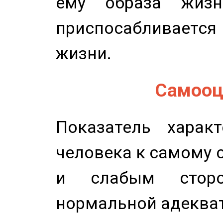
ему образа жизн
приспосабливается
жизни.
Самооце
Показатель характ
человека к самому 
и слабым сторо
нормальной адеква