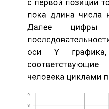
с первой позиции то
пока длина числа н
Далее цифры 
последовательност
оси Y график
соответствующи
человека циклами п