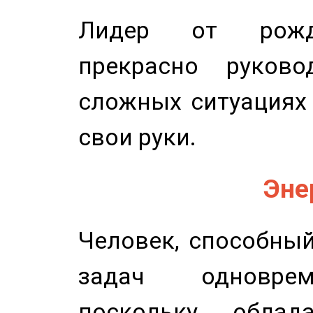
Лидер от рожде
прекрасно руков
сложных ситуациях 
свои руки.
Эне
Человек, способны
задач одноврем
поскольку облад