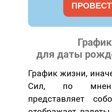
ПРОВЕСТ
График
для даты рожде
График жизни, инач
Сил, по мнени
представляет соб
отображает взлеты 