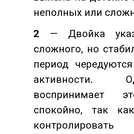
неполных или сложн
2
— Двойка указ
сложного, но стабил
период чередуютс
активности. О
воспринимает э
спокойно, так ка
контролировать 