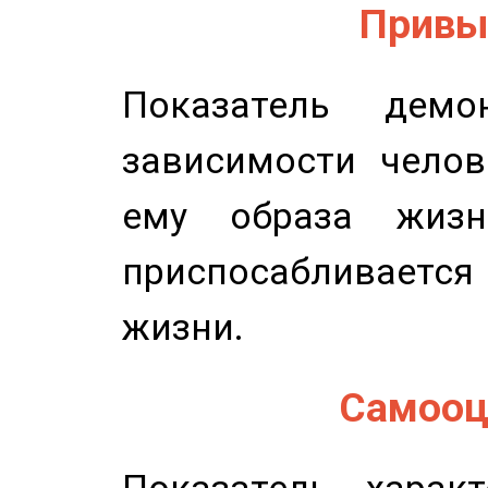
Привыч
Показатель демон
зависимости челов
ему образа жизн
приспосабливается
жизни.
Самооце