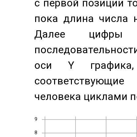
с первой позиции то
пока длина числа н
Далее цифры 
последовательност
оси Y график
соответствующи
человека циклами п