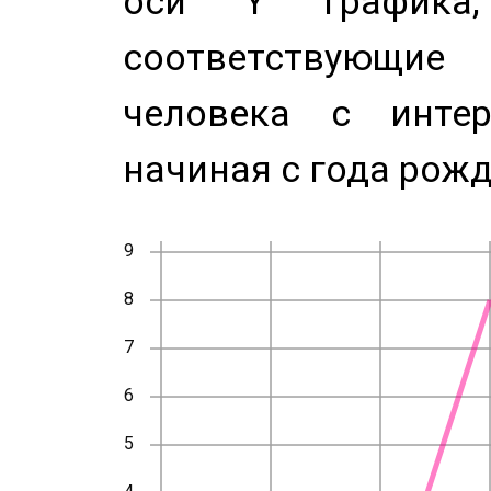
оси Y график
соответствующи
человека с инте
начиная с года рожд