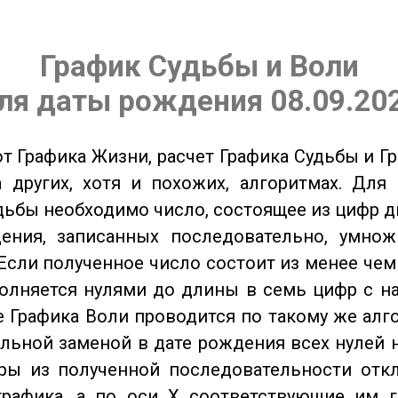
График Судьбы и Воли
ля даты рождения 08.09.20
от Графика Жизни, расчет Графика Судьбы и Г
 других, хотя и похожих, алгоритмах. Для
дьбы необходимо число, состоящее из цифр д
ения, записанных последовательно, умнож
Если полученное число состоит из менее чем
олняется нулями до длины в семь цифр с на
 Графика Воли проводится по такому же алго
льной заменой в дате рождения всех нулей 
ры из полученной последовательности отк
графика, а по оси X соответствующие им 