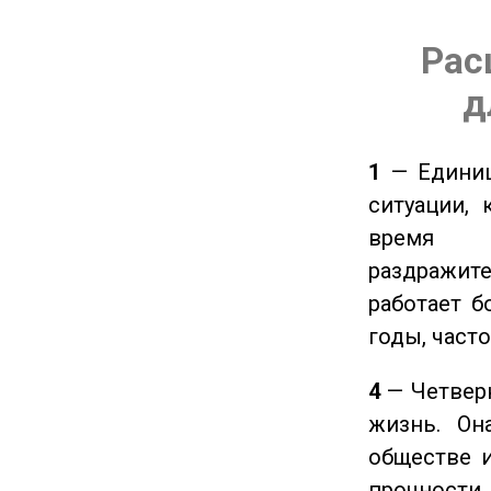
Рас
д
1
— Единиц
ситуации, 
время ч
раздражит
работает б
годы, част
4
— Четверк
жизнь. Он
обществе и
прочности