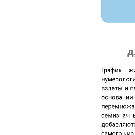
д
График ж
нумеролог
взлеты и п
основании
перемножа
семизначны
добавляютс
самого чис