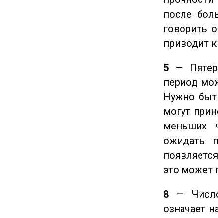
после боль
говорить о
приводит к
5
— Пятерк
период мож
Нужно быт
могут прине
меньших ч
ожидать п
появляется
это может 
8
— Число 
означает н