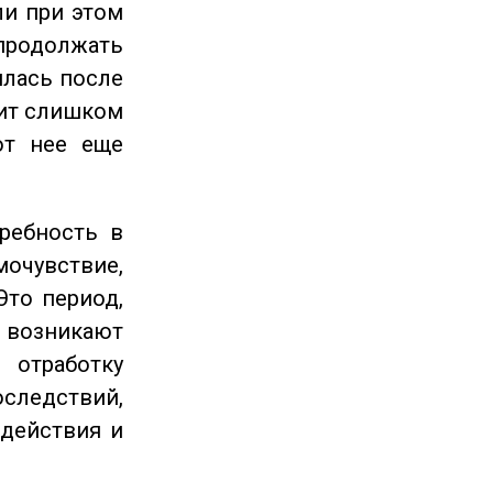
ли при этом
продолжать
илась после
оит слишком
от нее еще
ребность в
очувствие,
Это период,
озникают
отработку
следствий,
 действия и