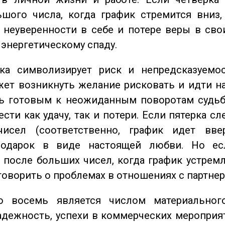
шого числа, когда график стремится вниз,
 неуверенности в себе и потере веры в сво
 энергетическому спаду.
а символизирует риск и непредсказуемос
ет возникнуть желание рисковать и идти н
ь готовым к неожиданным поворотам судьб
сти как удачу, так и потери. Если пятерка сл
исел (соответственно, график идет вве
одарок в виде настоящей любви. Но ес
 после больших чисел, когда график устремл
говорить о проблемах в отношениях с партнер
восемь является числом материального
адежность, успехи в коммерческих мероприят