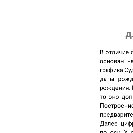
д
В отличие 
основан на
графика Су
даты рожд
рождения. 
то оно доп
Построение
предварите
Далее циф
по оси Y 