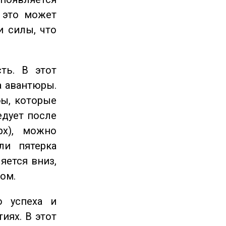
 это может
и силы, что
ть. В этот
а авантюры.
ы, которые
едует после
рх), можно
ли пятерка
яется вниз,
ом.
 успеха и
иях. В этот