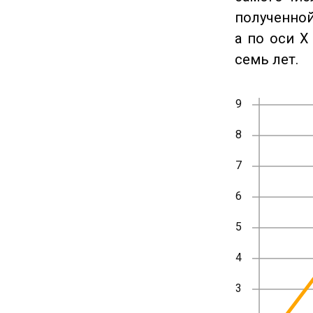
полученной
а по оси X
семь лет.