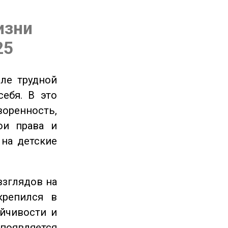
изни
25
ле трудной
себя. В это
енность,
ои права и
 на детские
взглядов на
крепился в
ойчивости и
появляется