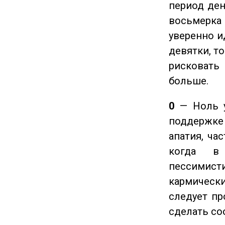
период ден
восьмерка 
уверенно и
девятки, т
рисковать
больше.
0
— Ноль у
поддержке 
апатия, ча
когда в
пессимис
кармическ
следует пр
сделать с