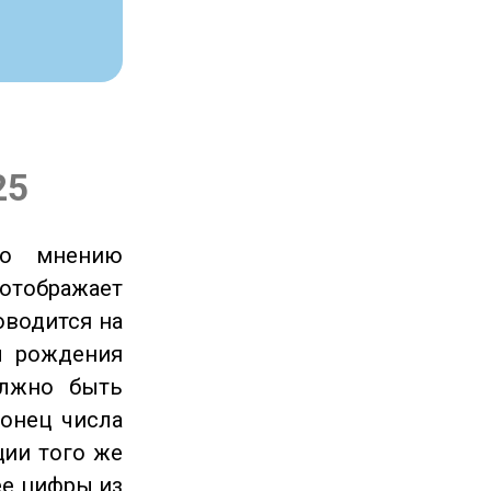
25
по мнению
отображает
оводится на
ы рождения
олжно быть
онец числа
ции того же
ее цифры из