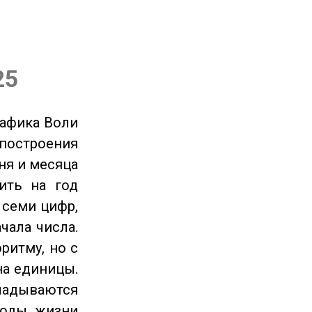
25
рафика Воли
 построения
ня и месяца
ить на год
 семи цифр,
чала числа.
ритму, но с
на единицы.
ладываются
годы жизни