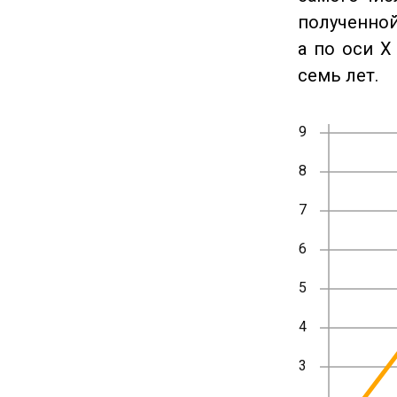
полученной
а по оси X
семь лет.