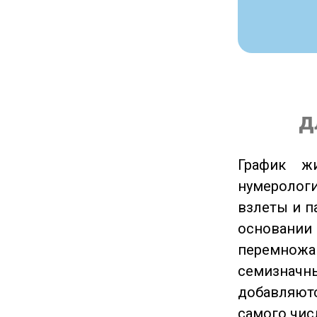
д
График ж
нумеролог
взлеты и п
основании
перемножа
семизначны
добавляютс
самого чис