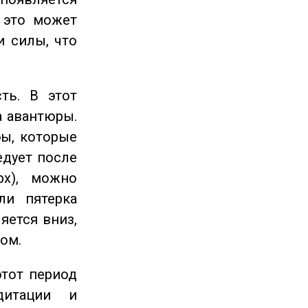
 это может
и силы, что
ть. В этот
а авантюры.
ы, которые
едует после
рх), можно
ли пятерка
яется вниз,
ом.
этот период
дитации и