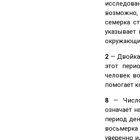
исследован
возможно,
семерка ст
указывает 
окружающи
2
— Двойка 
этот пери
человек во
помогает к
8
— Число 
означает н
период ден
восьмерка 
уверенно и