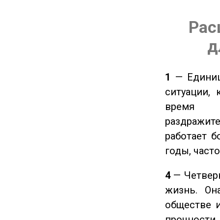
Рас
д
1
— Единиц
ситуации, 
время ч
раздражит
работает б
годы, част
4
— Четверк
жизнь. Он
обществе и
прочности