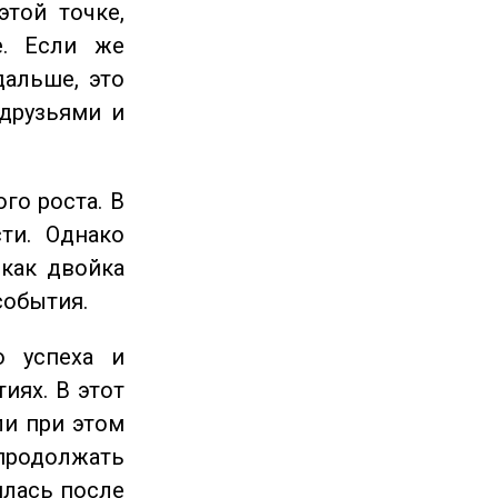
этой точке,
е. Если же
дальше, это
 друзьями и
го роста. В
ти. Однако
 как двойка
события.
 успеха и
иях. В этот
ли при этом
продолжать
илась после