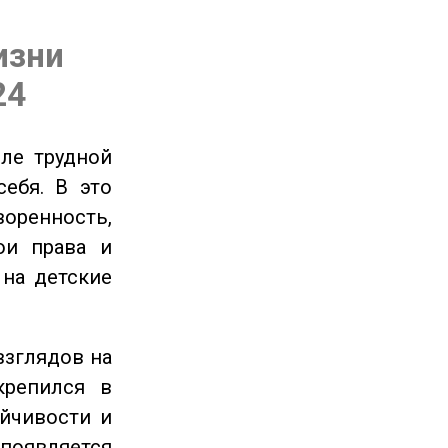
изни
24
ле трудной
себя. В это
енность,
ои права и
 на детские
взглядов на
крепился в
ойчивости и
появляется