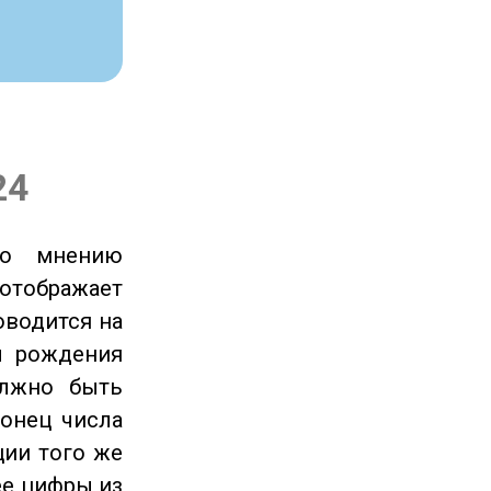
24
по мнению
отображает
оводится на
ы рождения
олжно быть
онец числа
ции того же
ее цифры из