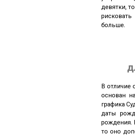
девятки, т
рисковать
больше.
д
В отличие 
основан на
графика Су
даты рожд
рождения. 
то оно доп