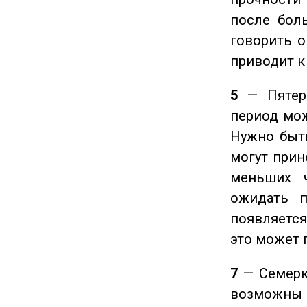
после боль
говорить о
приводит к
5
— Пятерк
период мож
Нужно быт
могут прине
меньших ч
ожидать п
появляется
это может 
7
— Семерка
возможны