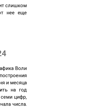
оит слишком
от нее еще
24
рафика Воли
 построения
ня и месяца
ить на год
 семи цифр,
чала числа.