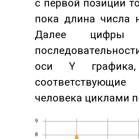
с первой позиции то
пока длина числа н
Далее цифры 
последовательност
оси Y график
соответствующи
человека циклами п