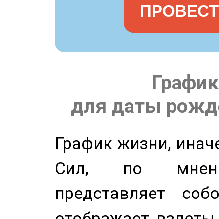
ПРОВЕСТ
График
для даты рожде
График жизни, инач
Сил, по мнени
представляет соб
отображает взлеты 