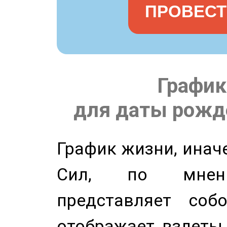
ПРОВЕСТ
График
для даты рожде
График жизни, инач
Сил, по мнени
представляет соб
отображает взлеты 