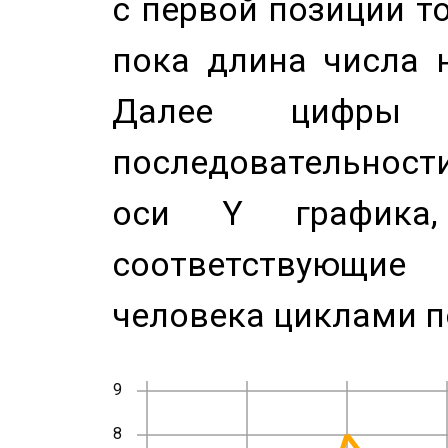
с первой позиции то
пока длина числа н
Далее цифры 
последовательност
оси Y график
соответствующи
человека циклами п