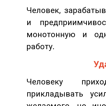
Человек, зарабаты
и предприимчиво
монотонную и одн
работу.
Уд
Человеку прихо
прикладывать уси
желаемого, но ино