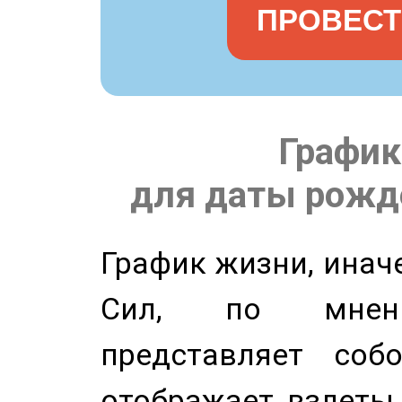
ПРОВЕСТ
График
для даты рожде
График жизни, инач
Сил, по мнени
представляет соб
отображает взлеты 