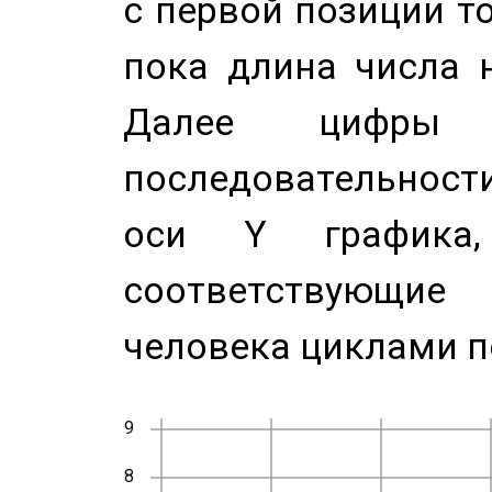
с первой позиции то
пока длина числа н
Далее цифры 
последовательност
оси Y график
соответствующи
человека циклами п