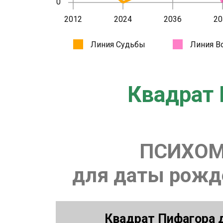
Квадрат 
ПСИХОМ
для даты рожде
Квадрат Пифагора д