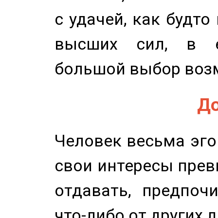
с удачей, как будто
высших сил, в е
большой выбор воз
До
Человек весьма эго
свои интересы прев
отдавать, предпоч
что-либо от других 