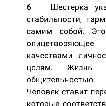
6
— Шестерка ука
стабильности, гар
самим собой. Это
олицетворяюще
качествами лично
целям. Жизнь б
общительностью
Человек ставит пере
которые соответст