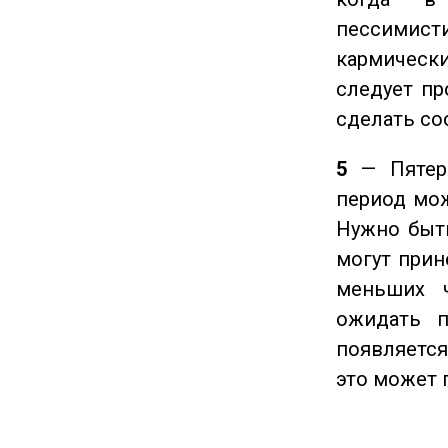
пессимис
кармическ
следует пр
сделать с
5
— Пятерк
период мож
Нужно быт
могут прине
меньших ч
ожидать п
появляется
это может 