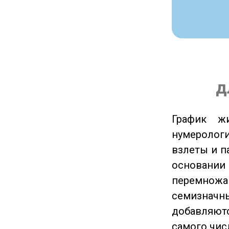
д
График ж
нумеролог
взлеты и п
основании
перемножа
семизначны
добавляютс
самого чис