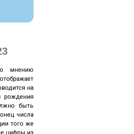
23
по мнению
отображает
оводится на
ы рождения
олжно быть
онец числа
ции того же
ее цифры из