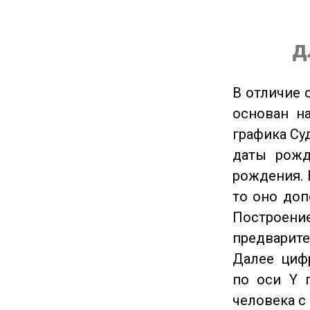
д
В отличие 
основан на
графика Су
даты рожд
рождения. 
то оно доп
Построение
предварите
Далее циф
по оси Y 
человека с 