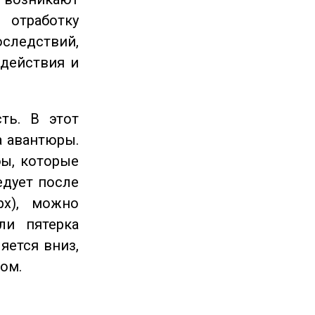
отработку
следствий,
 действия и
ть. В этот
а авантюры.
ы, которые
едует после
рх), можно
ли пятерка
яется вниз,
ом.