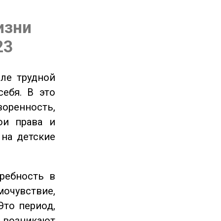
изни
23
ле трудной
себя. В это
енность,
ои права и
 на детские
ребность в
очувствие,
Это период,
озникают