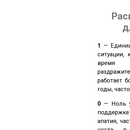
Рас
д
1
— Единиц
ситуации, 
время ч
раздражит
работает б
годы, част
0
— Ноль у
поддержке 
апатия, ча
когда в