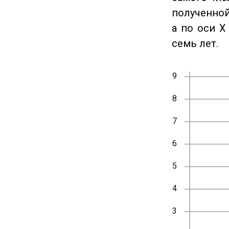
полученной
а по оси X
семь лет.