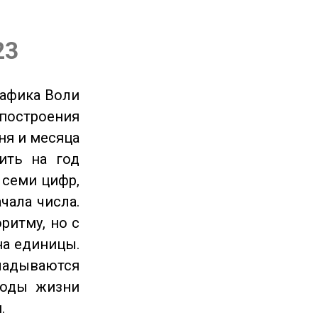
23
рафика Воли
 построения
ня и месяца
ить на год
 семи цифр,
чала числа.
ритму, но с
на единицы.
ладываются
годы жизни
.