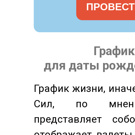
ПРОВЕСТ
График
для даты рожде
График жизни, инач
Сил, по мнени
представляет соб
отображает взлеты 