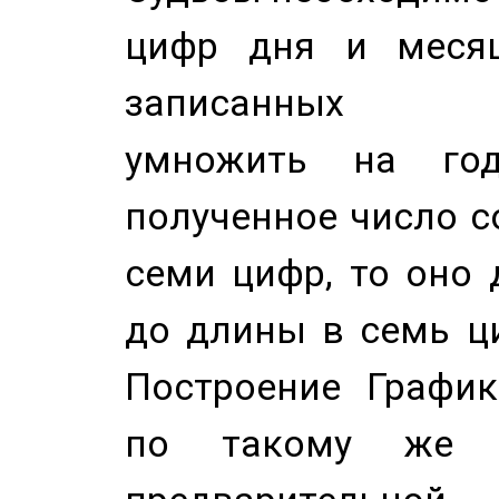
цифр дня и месяц
записанных по
умножить на год
полученное число с
семи цифр, то оно 
до длины в семь ци
Построение График
по такому же а