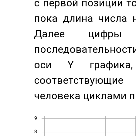
с первой позиции то
пока длина числа н
Далее цифры 
последовательност
оси Y график
соответствующи
человека циклами п