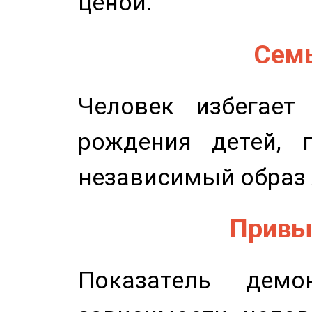
ценой.
Семь
Человек избегает
рождения детей, п
независимый образ 
Привыч
Показатель демон