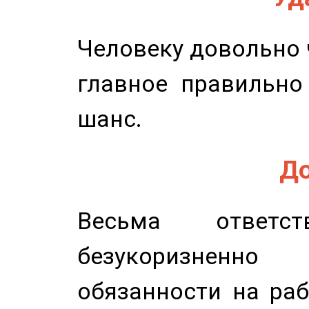
Человеку довольно ч
главное правильно
шанс.
До
Весьма ответст
безукоризненн
обязанности на раб