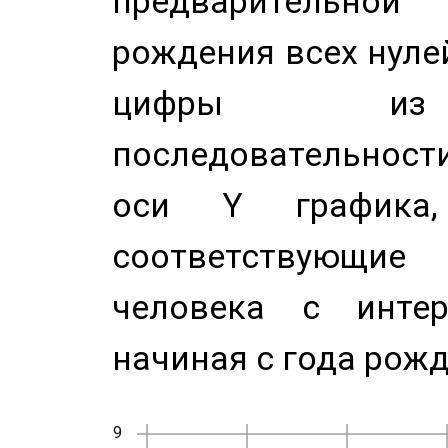
предварительной
рождения всех нуле
цифры из 
последовательност
оси Y график
соответствующи
человека с инте
начиная с года рожд