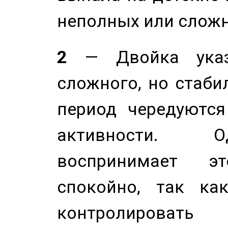
неполных или сложн
2
— Двойка указ
сложного, но стабил
период чередуютс
активности. О
воспринимает э
спокойно, так ка
контролировать 