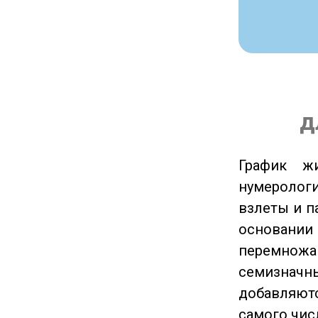
д
График ж
нумеролог
взлеты и п
основании
перемножа
семизначны
добавляютс
самого чис