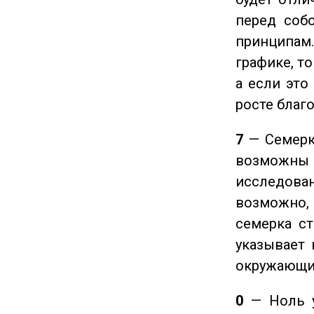
перед соб
принципам
графике, т
а если это
росте благ
7
— Семерка
возможны
исследован
возможно,
семерка ст
указывает 
окружающи
0
— Ноль у