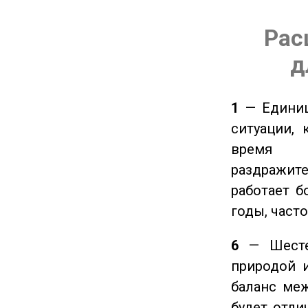
Рас
д
1
— Единиц
ситуации, 
время ч
раздражит
работает б
годы, част
6
— Шестер
природой 
баланс ме
будет отли