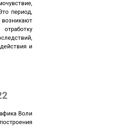
очувствие,
Это период,
озникают
отработку
следствий,
 действия и
22
рафика Воли
 построения