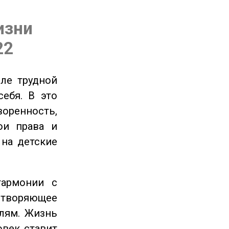
изни
22
ле трудной
себя. В это
енность,
ои права и
 на детские
гармонии с
етворяющее
лям. Жизнь
овек ставит