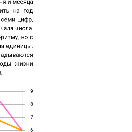
ня и месяца
ить на год
 семи цифр,
чала числа.
ритму, но с
на единицы.
ладываются
годы жизни
.