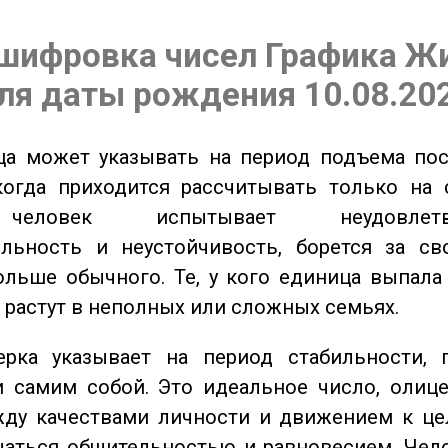
шифровка чисел Графика Ж
ля даты рождения 10.08.20
а может указывать на период подъема пос
когда приходится рассчитывать только на 
еловек испытывает неудовлетвор
ельность и неустойчивость, борется за св
ольше обычного. Те, у кого единица выпала
о растут в неполных или сложных семьях.
ка указывает на период стабильности, 
и самим собой. Это идеальное число, олиц
жду качествами личности и движением к це
чаться общительностью и равновесием. Чел