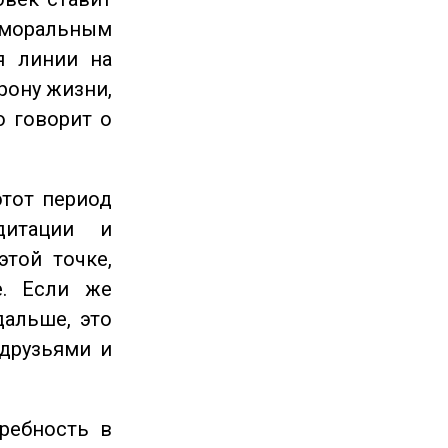
 моральным
я линии на
рону жизни,
о говорит о
этот период
дитации и
этой точке,
е. Если же
дальше, это
 друзьями и
ребность в