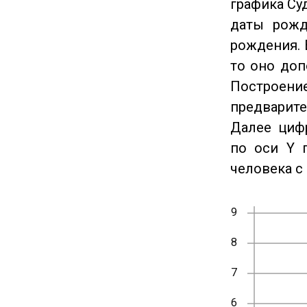
графика Су
даты рожд
рождения. 
то оно доп
Построение
предварите
Далее циф
по оси Y 
человека с 