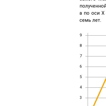
полученной
а по оси X
семь лет.