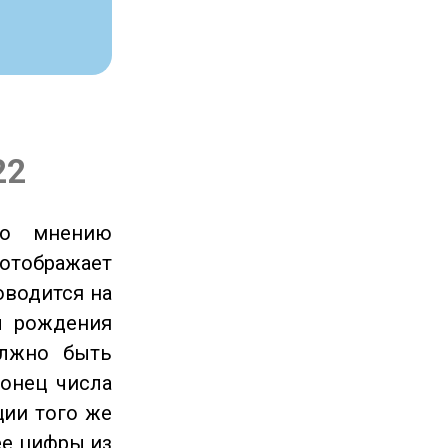
22
по мнению
отображает
оводится на
ы рождения
олжно быть
онец числа
ции того же
ее цифры из