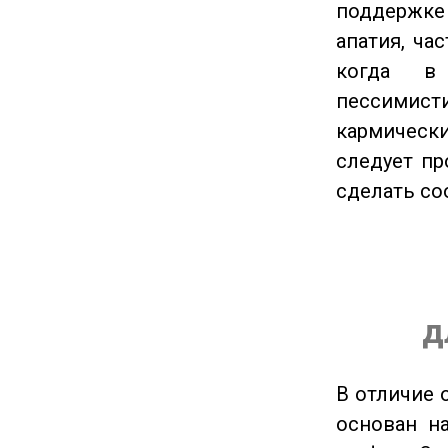
поддержке 
апатия, ча
когда в
пессимис
кармическ
следует пр
сделать с
д
В отличие 
основан на