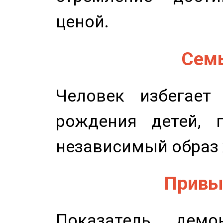
ценой.
Семь
Человек избегает
рождения детей, п
независимый образ 
Привыч
Показатель демон