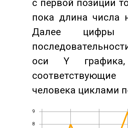
с первой позиции то
пока длина числа н
Далее цифры 
последовательност
оси Y график
соответствующи
человека циклами п