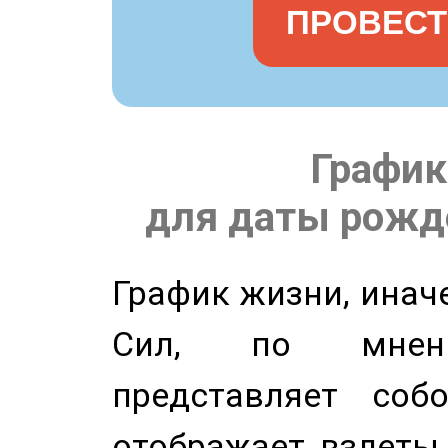
ПРОВЕСТ
График
для даты рожде
График жизни, инач
Сил, по мнени
представляет соб
отображает взлеты 