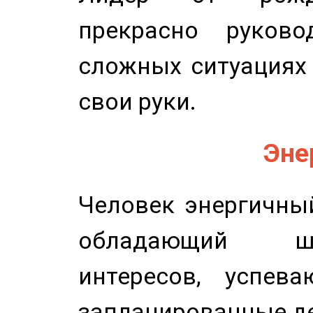
прекрасно руков
сложных ситуациях 
свои руки.
Эне
Человек энергичный
обладающий ш
интересов, успев
запланированные д