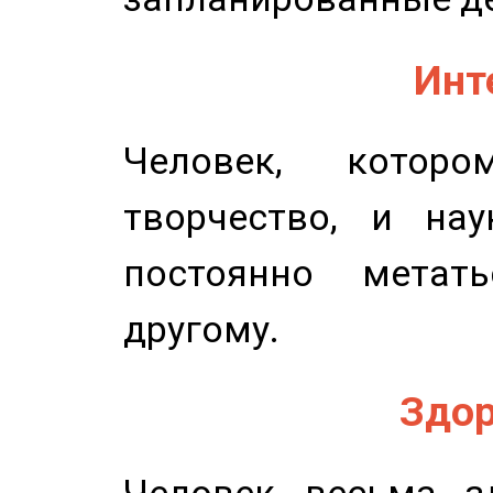
Инт
Человек, котор
творчество, и нау
постоянно метат
другому.
Здор
Человек весьма з