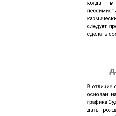
когда в
пессимис
кармическ
следует пр
сделать с
д
В отличие 
основан на
графика Су
даты рожд