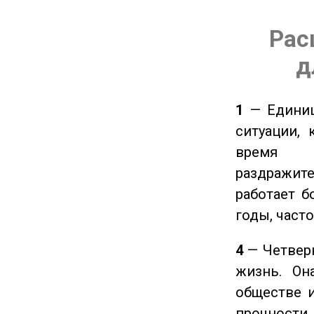
Рас
д
1
— Единиц
ситуации, 
время ч
раздражит
работает б
годы, част
4
— Четверк
жизнь. Он
обществе и
прочности