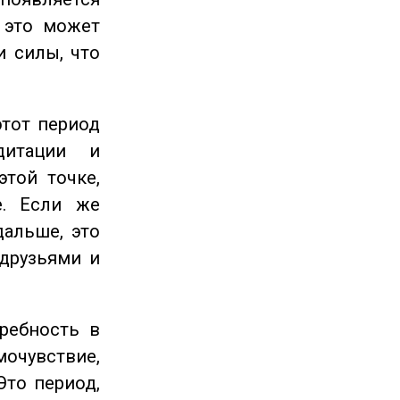
 это может
и силы, что
этот период
дитации и
этой точке,
е. Если же
дальше, это
 друзьями и
ребность в
очувствие,
Это период,