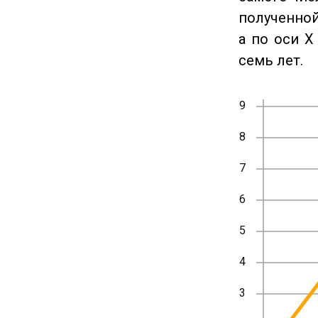
полученной
а по оси X
семь лет.