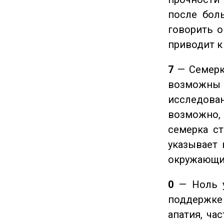
после боль
говорить о
приводит к
7
— Семерка
возможны
исследован
возможно,
семерка ст
указывает 
окружающи
0
— Ноль у
поддержке 
апатия, ча