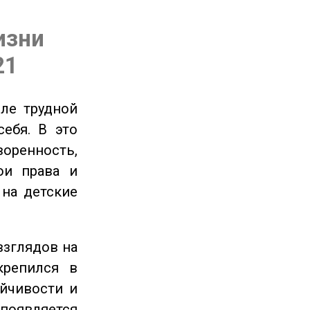
изни
21
ле трудной
себя. В это
енность,
ои права и
 на детские
взглядов на
крепился в
ойчивости и
появляется