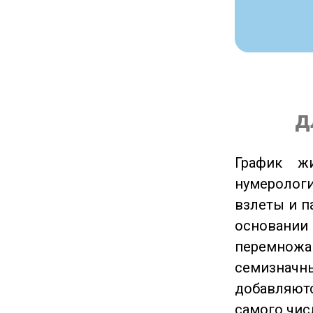
д
График ж
нумеролог
взлеты и п
основании
перемножа
семизначны
добавляютс
самого чис