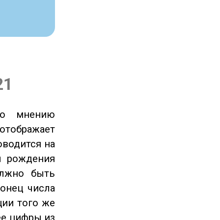
21
по мнению
отображает
оводится на
ы рождения
олжно быть
онец числа
ции того же
ее цифры из