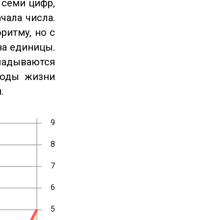
 семи цифр,
чала числа.
ритму, но с
на единицы.
ладываются
годы жизни
.