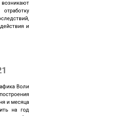
озникают
отработку
следствий,
 действия и
21
рафика Воли
 построения
ня и месяца
ить на год