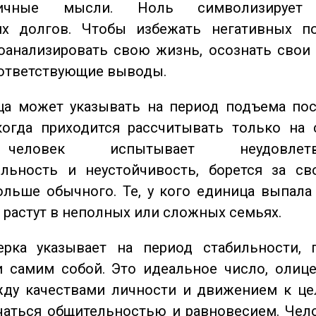
тичные мысли. Ноль символизирует 
их долгов. Чтобы избежать негативных по
оанализировать свою жизнь, осознать свои
оответствующие выводы.
а может указывать на период подъема пос
когда приходится рассчитывать только на 
еловек испытывает неудовлетвор
ельность и неустойчивость, борется за св
ольше обычного. Те, у кого единица выпала
о растут в неполных или сложных семьях.
ка указывает на период стабильности, 
и самим собой. Это идеальное число, олиц
жду качествами личности и движением к це
чаться общительностью и равновесием. Чел