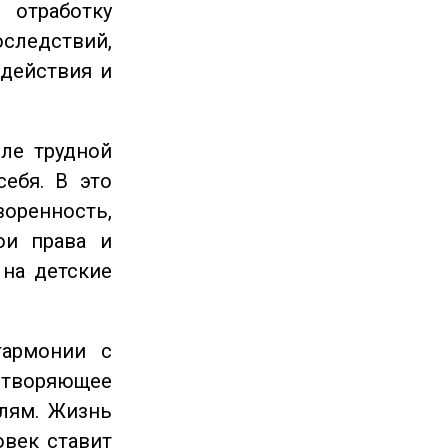
отработку
следствий,
 действия и
ле трудной
себя. В это
енность,
ои права и
 на детские
гармонии с
етворяющее
лям. Жизнь
овек ставит