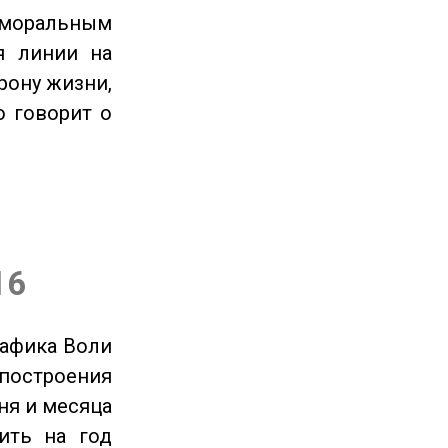
 моральным
я линии на
рону жизни,
о говорит о
16
рафика Воли
 построения
ня и месяца
ить на год