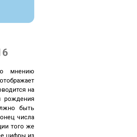
16
по мнению
отображает
оводится на
ы рождения
олжно быть
онец числа
ции того же
ее цифры из