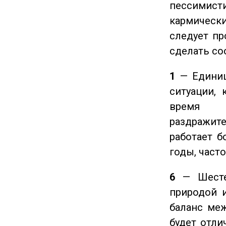
пессимис
кармическ
следует пр
сделать с
1
— Единиц
ситуации, 
время ч
раздражит
работает б
годы, част
6
— Шестер
природой 
баланс ме
будет отли