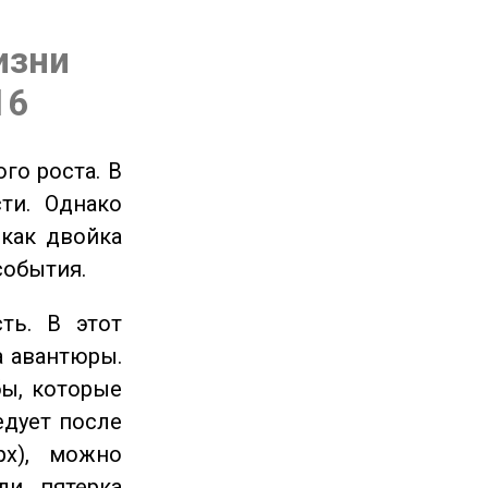
изни
16
го роста. В
ти. Однако
 как двойка
события.
ть. В этот
а авантюры.
ы, которые
едует после
рх), можно
ли пятерка