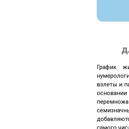
д
График ж
нумеролог
взлеты и п
основании
перемножа
семизначны
добавляютс
самого чис