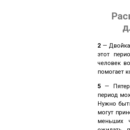
Рас
д
2
— Двойка 
этот пери
человек во
помогает к
5
— Пятерк
период мож
Нужно быт
могут прине
меньших ч
ожидать п