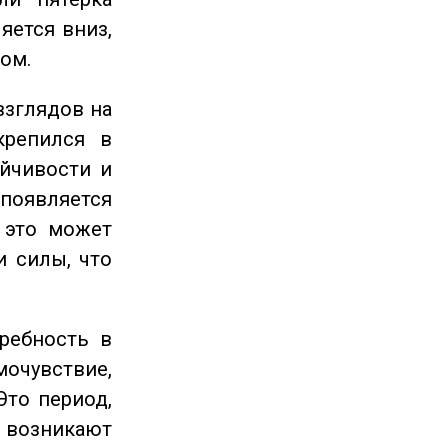
яется вниз,
ом.
взглядов на
крепился в
ойчивости и
появляется
 это может
и силы, что
ребность в
очувствие,
Это период,
озникают