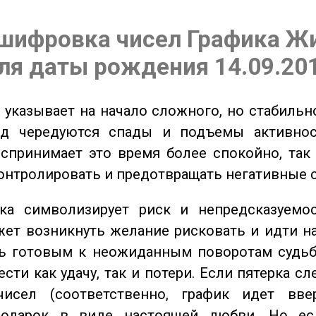
шифровка чисел Графика Ж
ля даты рождения 14.09.20
указывает на начало сложного, но стабильно
од чередуются спады и подъемы активнос
спринимает это время более спокойно, так
онтролировать и предотвращать негативные 
а символизирует риск и непредсказуемос
ет возникнуть желание рисковать и идти н
ь готовым к неожиданным поворотам судьб
сти как удачу, так и потери. Если пятерка сл
исел (соответственно, график идет вве
одарок в виде настоящей любви. Но ес