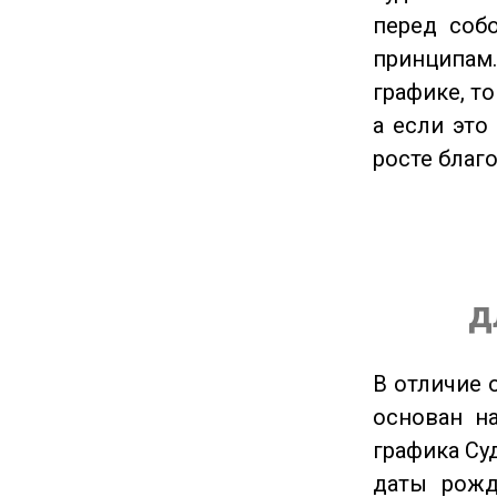
перед соб
принципам
графике, т
а если это
росте благ
д
В отличие 
основан на
графика Су
даты рожд