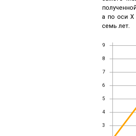
полученной
а по оси X
семь лет.