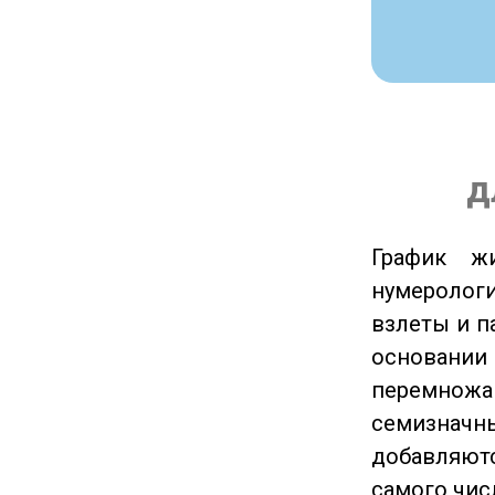
д
График ж
нумеролог
взлеты и п
основании
перемножа
семизначны
добавляютс
самого чис