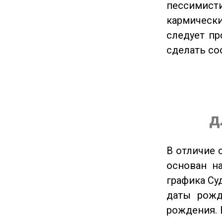
пессимис
кармическ
следует пр
сделать с
д
В отличие 
основан на
графика Су
даты рожд
рождения. 