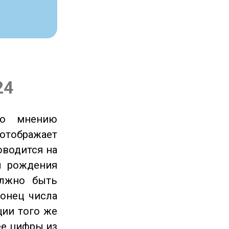
24
по мнению
отображает
оводится на
ы рождения
олжно быть
онец числа
ции того же
ее цифры из