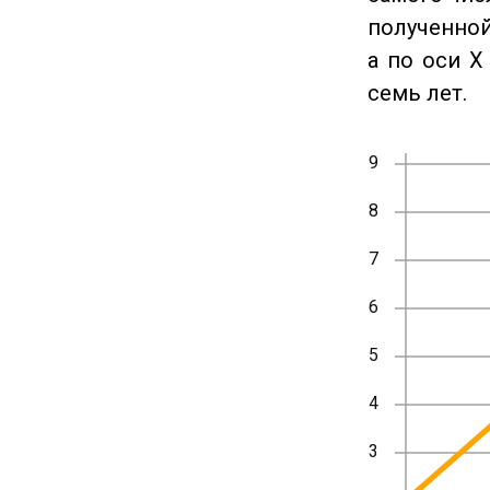
полученной
а по оси X
семь лет.