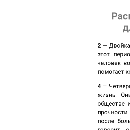
Рас
д
2
— Двойка 
этот пери
человек во
помогает к
4
— Четверк
жизнь. Он
обществе и
прочности
после боль
говорить о