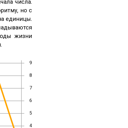
чала числа.
ритму, но с
на единицы.
ладываются
годы жизни
.