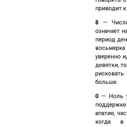
приводит к
8
— Число 
означает н
период ден
восьмерка 
уверенно и
девятки, т
рисковать
больше.
0
— Ноль у
поддержке 
апатия, ча
когда в