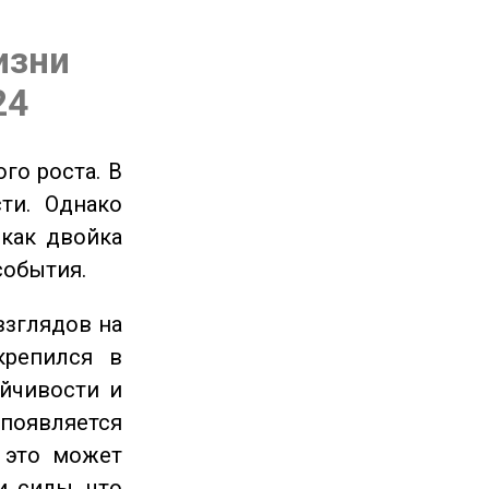
изни
24
го роста. В
ти. Однако
 как двойка
события.
взглядов на
крепился в
ойчивости и
появляется
 это может
и силы, что