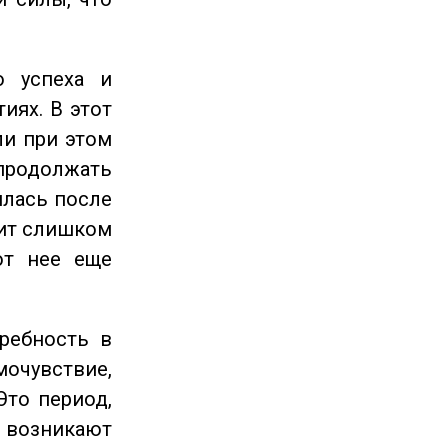
 успеха и
иях. В этот
ли при этом
продолжать
илась после
оит слишком
от нее еще
ребность в
очувствие,
Это период,
озникают