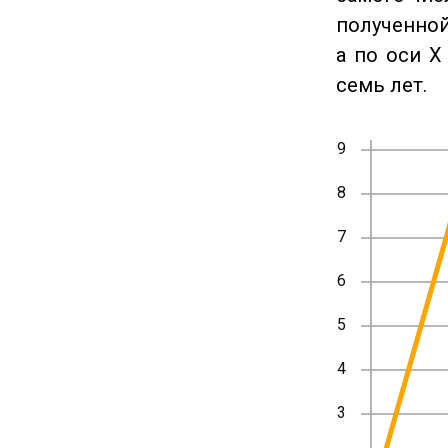
полученной
а по оси X
семь лет.