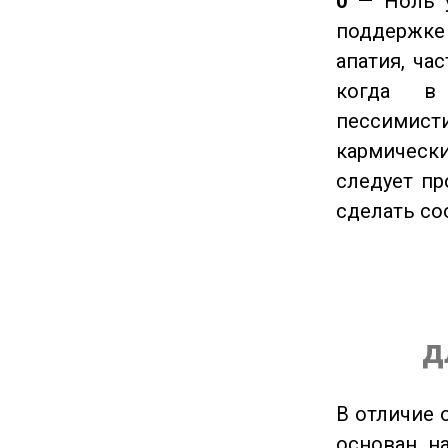
0
— Ноль у
поддержке 
апатия, ча
когда в
пессимис
кармическ
следует пр
сделать с
д
В отличие 
основан на