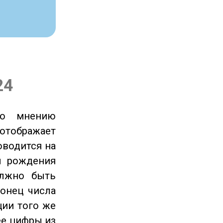
24
по мнению
отображает
оводится на
ы рождения
олжно быть
онец числа
ции того же
ее цифры из