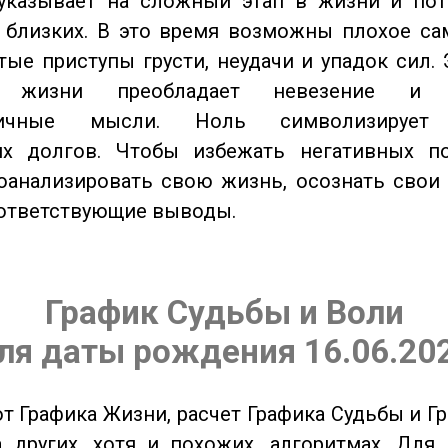
казывает на сложный этап в жизни и пот
близких. В это время возможны плохое сам
стые приступы грусти, неудачи и упадок сил. 
 жизни преобладает невезение и в
тичные мысли. Ноль символизирует 
их долгов. Чтобы избежать негативных по
оанализировать свою жизнь, осознать свои
оответствующие выводы.
График Судьбы и Воли
ля даты рождения 16.06.20
от Графика Жизни, расчет Графика Судьбы и Г
 других, хотя и похожих, алгоритмах. Для