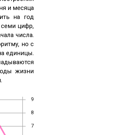
ня и месяца
ить на год
 семи цифр,
чала числа.
ритму, но с
на единицы.
ладываются
годы жизни
.