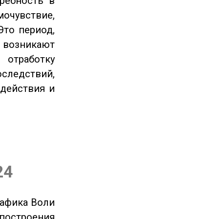
ребность в
очувствие,
Это период,
озникают
отработку
следствий,
 действия и
24
рафика Воли
 построения