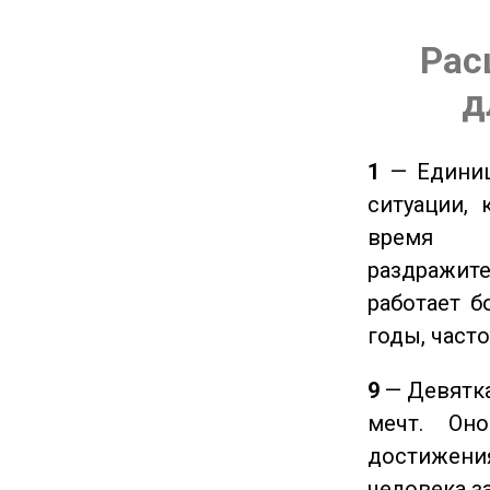
Рас
д
1
— Единиц
ситуации, 
время ч
раздражит
работает б
годы, част
9
— Девятка
мечт. Он
достижения
человека з