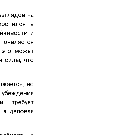
взглядов на
крепился в
ойчивости и
появляется
 это может
и силы, что
жается, но
и убеждения
и требует
 а деловая