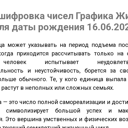
шифровка чисел Графика Ж
ля даты рождения 16.06.20
а может указывать на период подъема пос
когда приходится рассчитывать только на 
еловек испытывает неудовлетвор
ельность и неустойчивость, борется за св
ольше обычного. Те, у кого единица выпала
о растут в неполных или сложных семьях.
 — это число полной самореализации и дост
о символизирует большой успех и мак
. Это вершина умственных и физических во
а текущий семилетний жизненный цикл.