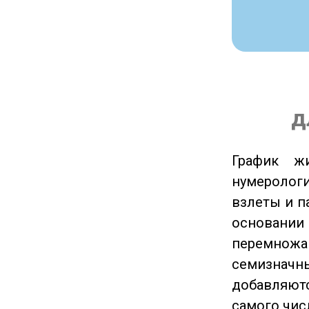
д
График ж
нумеролог
взлеты и п
основании
перемножа
семизначны
добавляютс
самого чис