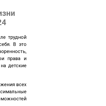
изни
24
ле трудной
себя. В это
енность,
ои права и
 на детские
ижения всех
симальные
зможностей