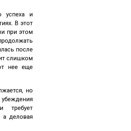
 успеха и
иях. В этот
ли при этом
продолжать
илась после
оит слишком
от нее еще
жается, но
и убеждения
и требует
 а деловая