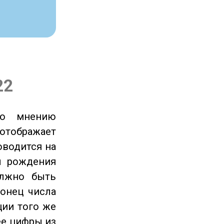
22
по мнению
отображает
оводится на
ы рождения
олжно быть
онец числа
ции того же
ее цифры из