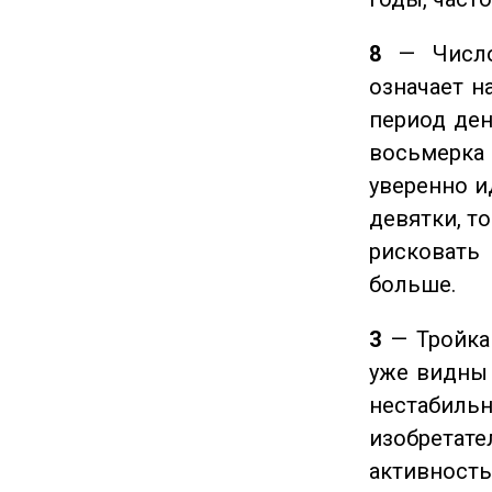
8
— Число 
означает н
период ден
восьмерка 
уверенно и
девятки, т
рисковать
больше.
3
— Тройка 
уже видны 
нестабил
изобретате
активность