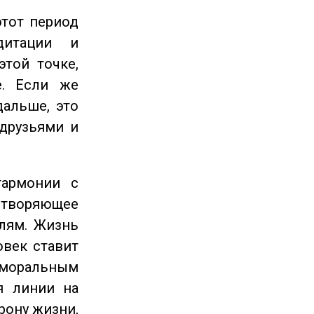
этот период
дитации и
этой точке,
е. Если же
дальше, это
 друзьями и
гармонии с
етворяющее
лям. Жизнь
овек ставит
 моральным
я линии на
рону жизни,