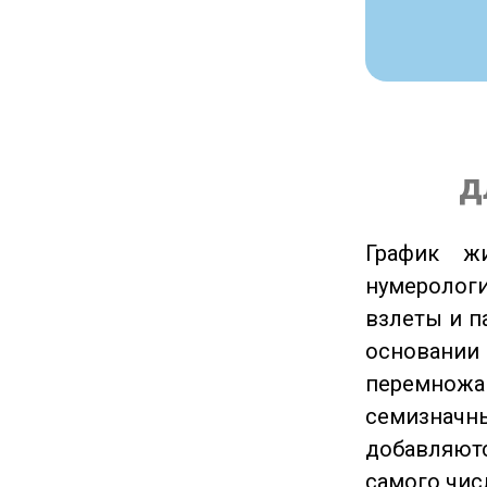
д
График ж
нумеролог
взлеты и п
основании
перемножа
семизначны
добавляютс
самого чис