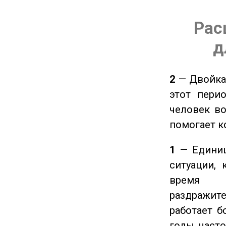
Рас
д
2
— Двойка 
этот пери
человек во
помогает к
1
— Единиц
ситуации, 
время ч
раздражит
работает б
годы, част