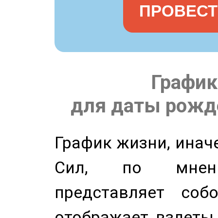
ПРОВЕСТ
График
для даты рожде
График жизни, инач
Сил, по мнени
представляет соб
отображает взлеты 