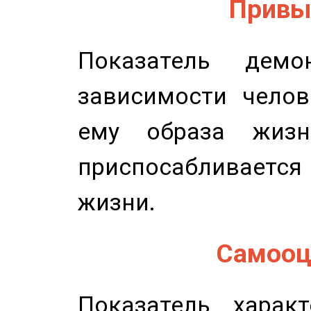
Привыч
Показатель демон
зависимости челов
ему образа жизн
приспосабливается
жизни.
Самооце
Показатель характ