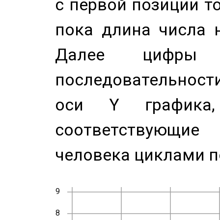
с первой позиции то
пока длина числа н
Далее цифры 
последовательност
оси Y график
соответствующи
человека циклами п