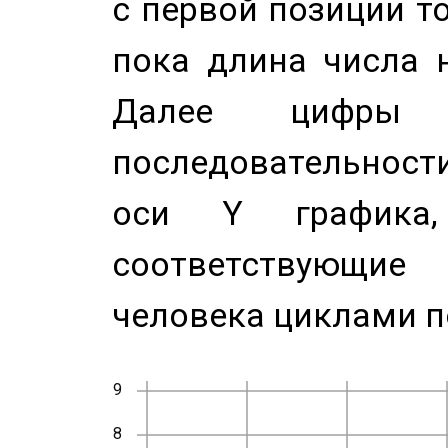
с первой позиции то
пока длина числа н
Далее цифры 
последовательност
оси Y график
соответствующи
человека циклами п