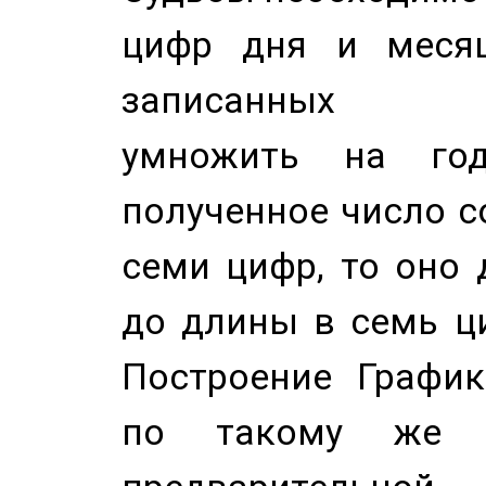
цифр дня и месяц
записанных по
умножить на год
полученное число с
семи цифр, то оно 
до длины в семь ци
Построение График
по такому же а