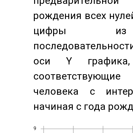
предварительной
рождения всех нуле
цифры из 
последовательност
оси Y график
соответствующи
человека с инте
начиная с года рожд