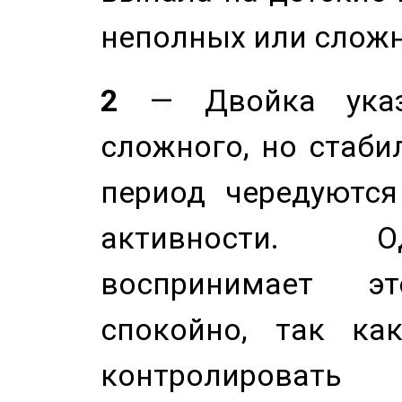
неполных или сложн
2
— Двойка указ
сложного, но стабил
период чередуютс
активности. О
воспринимает э
спокойно, так ка
контролировать 