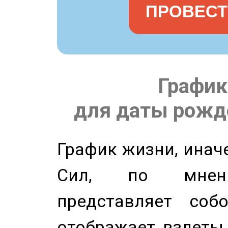
ПРОВЕСТ
График
для даты рожде
График жизни, инач
Сил, по мнени
представляет соб
отображает взлеты 