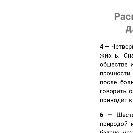
Рас
д
4
— Четверк
жизнь. Он
обществе и
прочности
после боль
говорить о
приводит к
6
— Шестер
природой 
баланс ме