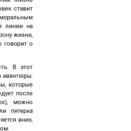
овек ставит
 моральным
я линии на
рону жизни,
о говорит о
ть. В этот
а авантюры.
ы, которые
едует после
рх), можно
ли пятерка
яется вниз,
ом.