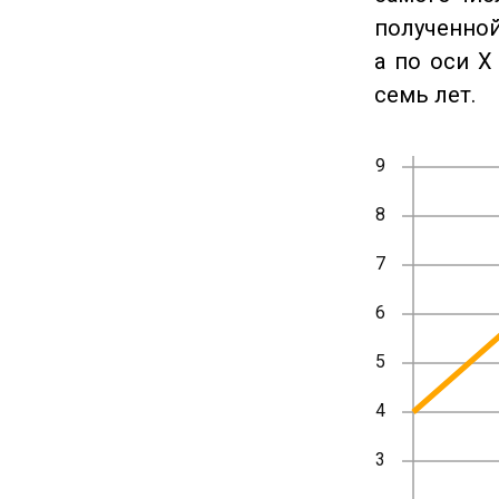
полученной
а по оси X
семь лет.