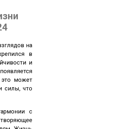
изни
24
взглядов на
крепился в
ойчивости и
появляется
 это может
и силы, что
гармонии с
етворяющее
лям. Жизнь