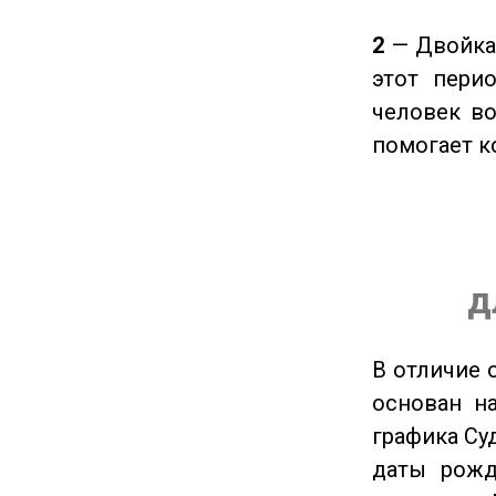
2
— Двойка 
этот пери
человек во
помогает к
д
В отличие 
основан на
графика Су
даты рожд