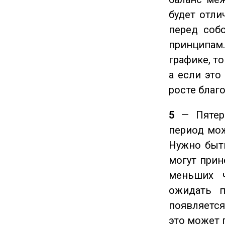
будет отли
перед соб
принципам
графике, т
а если это
росте благ
5
— Пятерк
период мож
Нужно быт
могут прине
меньших ч
ожидать п
появляется
это может 