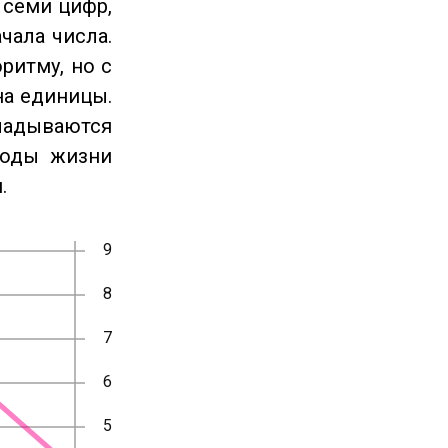
 семи цифр,
чала числа.
ритму, но с
на единицы.
ладываются
годы жизни
.