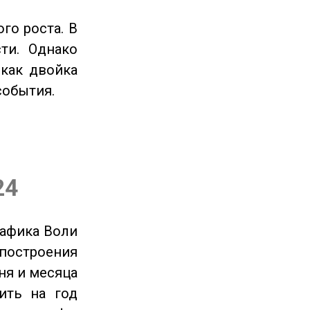
го роста. В
ти. Однако
 как двойка
события.
24
рафика Воли
 построения
ня и месяца
ить на год