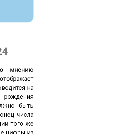
24
по мнению
отображает
оводится на
ы рождения
олжно быть
онец числа
ции того же
ее цифры из