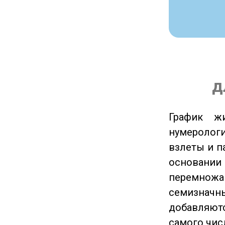
д
График ж
нумеролог
взлеты и п
основании
перемножа
семизначны
добавляютс
самого чис