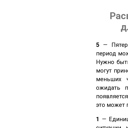
Рас
д
5
— Пятерк
период мож
Нужно быт
могут прине
меньших ч
ожидать п
появляется
это может 
1
— Единиц
ситуации, 