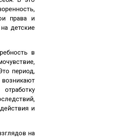
енность,
ои права и
 на детские
ребность в
очувствие,
Это период,
озникают
отработку
следствий,
 действия и
взглядов на