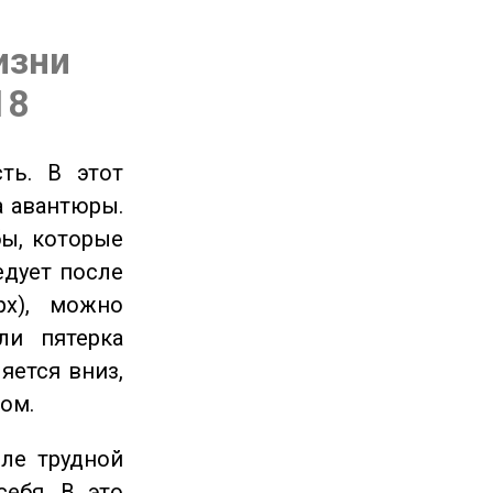
изни
18
ть. В этот
а авантюры.
ы, которые
едует после
рх), можно
ли пятерка
яется вниз,
ом.
ле трудной
себя. В это