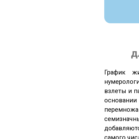
д
График ж
нумеролог
взлеты и п
основании
перемножа
семизначны
добавляютс
самого чис