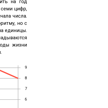
ить на год
 семи цифр,
чала числа.
ритму, но с
на единицы.
ладываются
годы жизни
.