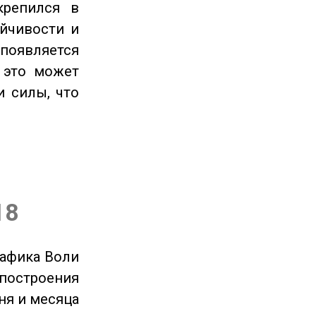
крепился в
ойчивости и
появляется
 это может
и силы, что
18
рафика Воли
 построения
ня и месяца