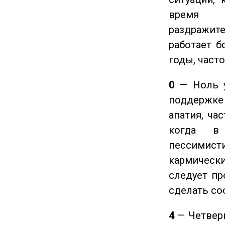
время ч
раздражит
работает б
годы, част
0
— Ноль у
поддержке 
апатия, ча
когда в
пессимис
кармическ
следует пр
сделать с
4
— Четверк