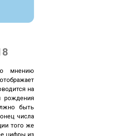
18
по мнению
отображает
оводится на
ы рождения
олжно быть
онец числа
ции того же
ее цифры из