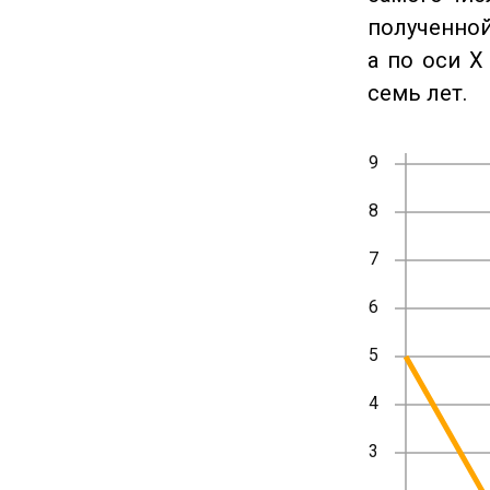
полученной
а по оси X
семь лет.