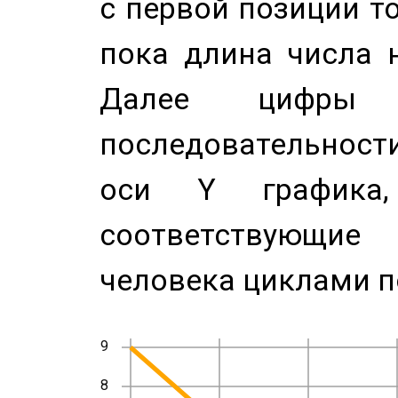
с первой позиции то
пока длина числа н
Далее цифры 
последовательност
оси Y график
соответствующи
человека циклами п