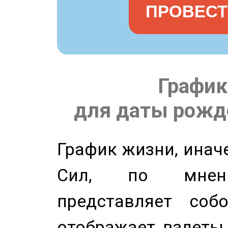
ПРОВЕСТ
График
для даты рожде
График жизни, инач
Сил, по мнени
представляет соб
отображает взлеты 