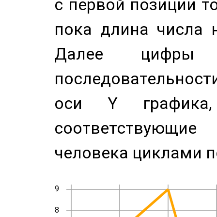
с первой позиции то
пока длина числа н
Далее цифры 
последовательност
оси Y график
соответствующи
человека циклами п