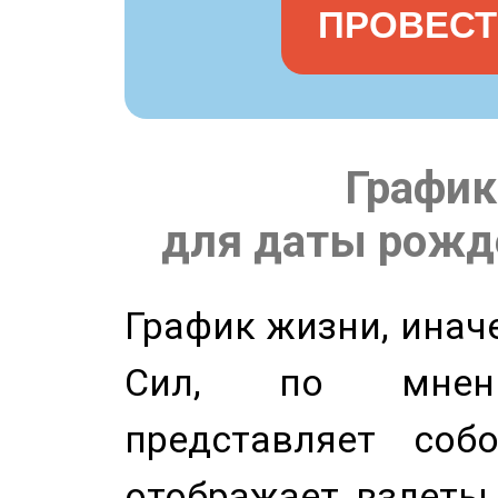
ПРОВЕСТ
График
для даты рожде
График жизни, инач
Сил, по мнени
представляет соб
отображает взлеты 