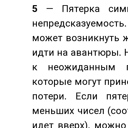
5
— Пятерка симв
непредсказуемост
может возникнуть ж
идти на авантюры. 
к неожиданным п
которые могут прине
потери. Если пяте
меньших чисел (соо
идет вверх), можно