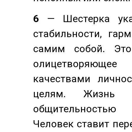
6
— Шестерка ука
стабильности, гар
самим собой. Это
олицетворяюще
качествами лично
целям. Жизнь б
общительностью
Человек ставит пере