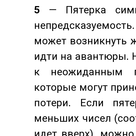
5
— Пятерка симв
непредсказуемост
может возникнуть ж
идти на авантюры. 
к неожиданным п
которые могут прине
потери. Если пяте
меньших чисел (соо
идет вверх), можно