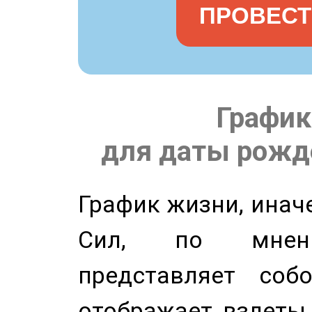
ПРОВЕСТ
График
для даты рожде
График жизни, инач
Сил, по мнени
представляет соб
отображает взлеты 