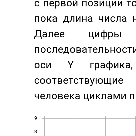
с первой позиции то
пока длина числа н
Далее цифры 
последовательност
оси Y график
соответствующи
человека циклами п