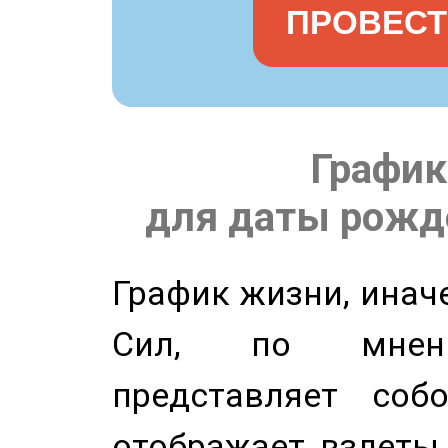
ПРОВЕСТ
График
для даты рожде
График жизни, инач
Сил, по мнени
представляет соб
отображает взлеты 