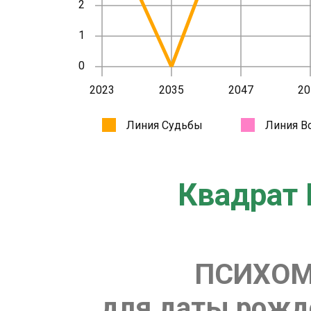
Квадрат 
ПСИХОМ
для даты рожде