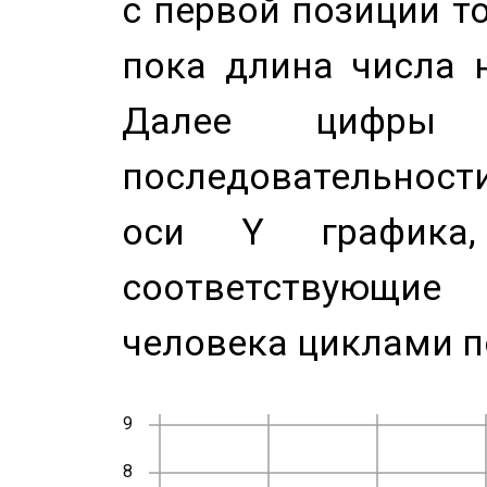
с первой позиции то
пока длина числа н
Далее цифры 
последовательност
оси Y график
соответствующи
человека циклами п