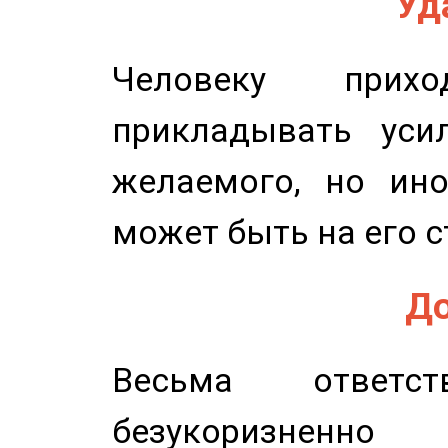
Уд
Человеку прихо
прикладывать уси
желаемого, но ино
может быть на его с
До
Весьма ответст
безукоризненн