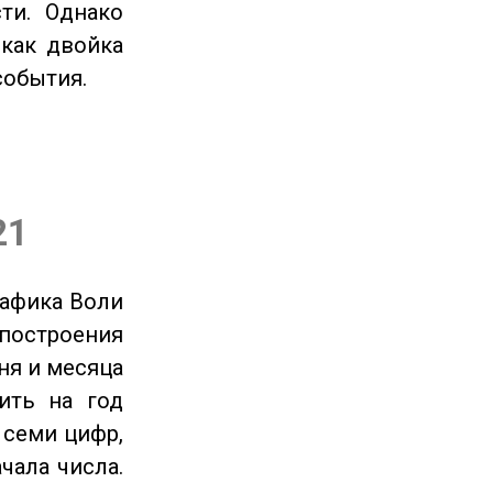
ти. Однако
 как двойка
события.
21
рафика Воли
 построения
ня и месяца
ить на год
 семи цифр,
чала числа.