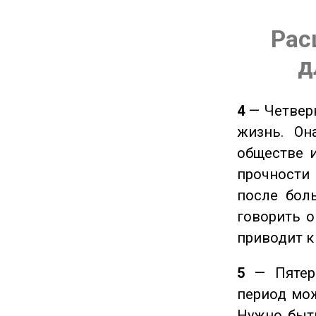
Рас
д
4
— Четверк
жизнь. Он
обществе и
прочности
после боль
говорить о
приводит к
5
— Пятерк
период мож
Нужно быт