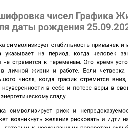
шифровка чисел Графика Ж
ля даты рождения 25.09.20
а символизирует стабильность привычек и 
а указывает на период, когда человек за
 не стремится к переменам. Это время уст
 в личной жизни и работе. Если четверка 
шого числа, когда график стремится вниз,
 неуверенности в себе и потере веры в сво
 энергетическому спаду.
а символизирует риск и непредсказуемос
ет возникнуть желание рисковать и идти н
ь готовым к неожиданным поворотам судьб