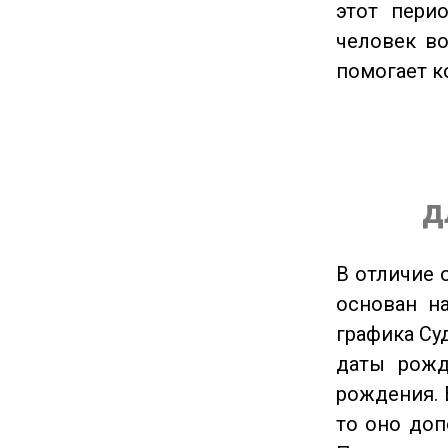
этот пери
человек во
помогает к
д
В отличие 
основан на
графика Су
даты рожд
рождения. 
то оно доп