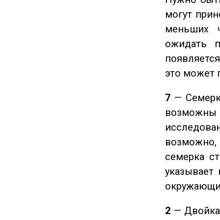
могут прине
меньших ч
ожидать п
появляется
это может 
7
— Семерка
возможны
исследован
возможно,
семерка ст
указывает 
окружающи
2
— Двойка 