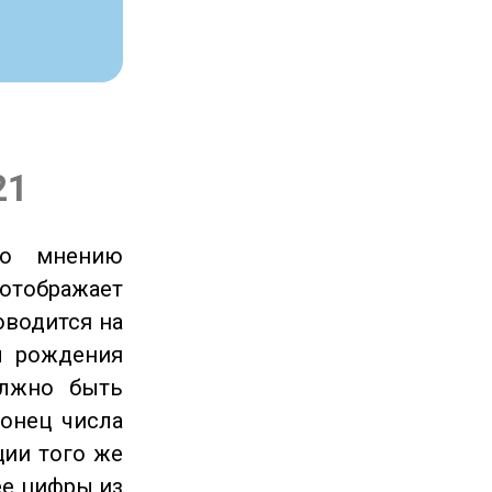
21
по мнению
отображает
оводится на
ы рождения
олжно быть
онец числа
ции того же
ее цифры из