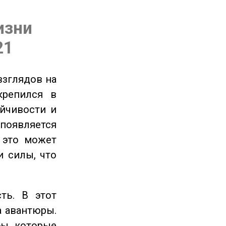
изни
21
взглядов на
крепился в
ойчивости и
появляется
 это может
и силы, что
ть. В этот
а авантюры.
ы, которые