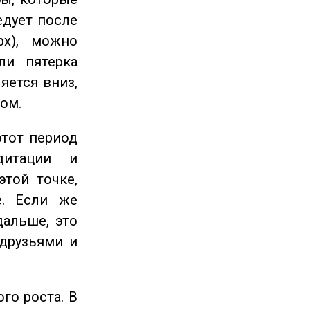
едует после
рх), можно
ли пятерка
яется вниз,
ом.
этот период
дитации и
этой точке,
е. Если же
дальше, это
 друзьями и
го роста. В