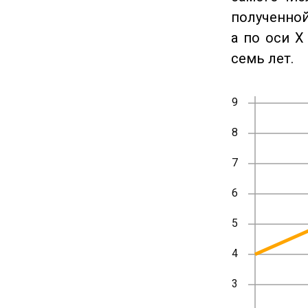
полученной
а по оси X
семь лет.