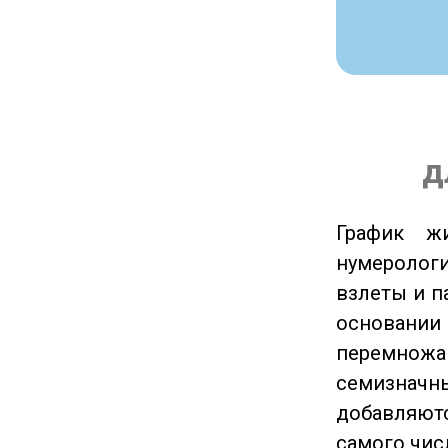
д
График ж
нумеролог
взлеты и п
основании
перемножа
семизначны
добавляютс
самого чис