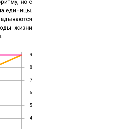
ритму, но с
на единицы.
ладываются
годы жизни
.