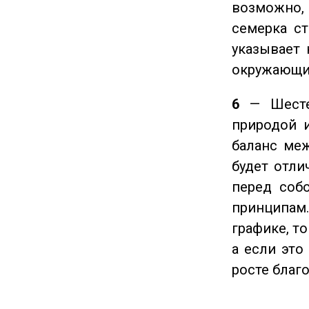
возможно,
семерка ст
указывает 
окружающи
6
— Шестер
природой 
баланс ме
будет отли
перед соб
принципам
графике, т
а если это
росте благ