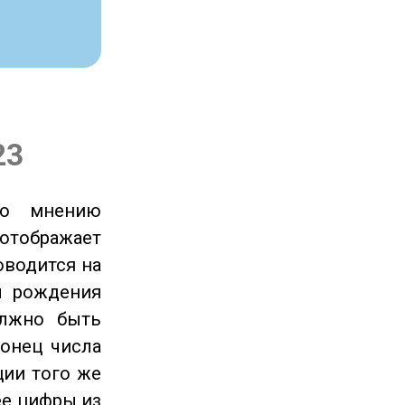
23
по мнению
отображает
оводится на
ы рождения
олжно быть
онец числа
ции того же
ее цифры из