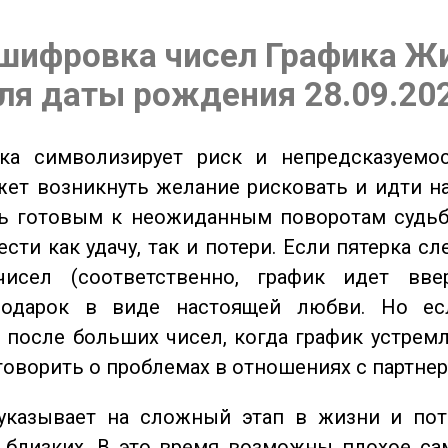
шифровка чисел Графика Ж
ля даты рождения 28.09.20
а символизирует риск и непредсказуемос
ет возникнуть желание рисковать и идти н
ь готовым к неожиданным поворотам судьб
сти как удачу, так и потери. Если пятерка сл
исел (соответственно, график идет вве
одарок в виде настоящей любви. Но ес
 после больших чисел, когда график устремл
говорить о проблемах в отношениях с партнер
казывает на сложный этап в жизни и пот
близких. В это время возможны плохое сам