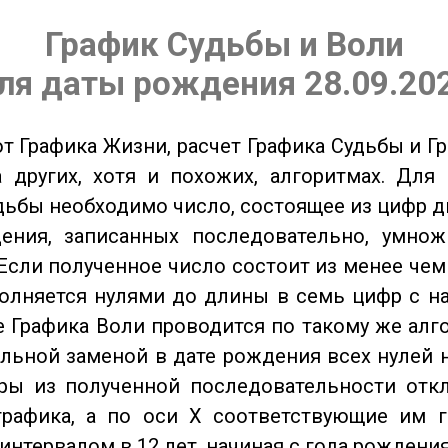
График Судьбы и Воли
ля даты рождения 28.09.20
от Графика Жизни, расчет Графика Судьбы и Г
 других, хотя и похожих, алгоритмах. Для
дьбы необходимо число, состоящее из цифр д
ения, записанных последовательно, умнож
Если полученное число состоит из менее чем
олняется нулями до длины в семь цифр с на
 Графика Воли проводится по такому же алго
льной заменой в дате рождения всех нулей 
ры из полученной последовательности отк
графика, а по оси X соответствующие им 
интервалом в 12 лет, начиная с года рождения