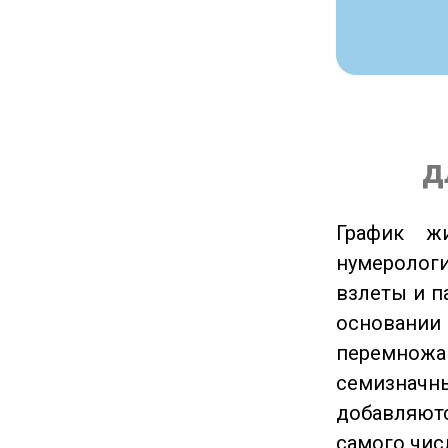
д
График ж
нумеролог
взлеты и п
основании
перемножа
семизначны
добавляютс
самого чис