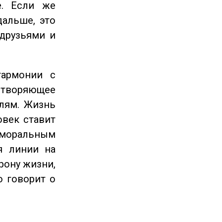
е. Если же
дальше, это
 друзьями и
гармонии с
етворяющее
лям. Жизнь
овек ставит
 моральным
я линии на
рону жизни,
о говорит о