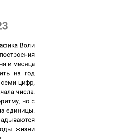
23
рафика Воли
 построения
ня и месяца
ить на год
 семи цифр,
чала числа.
ритму, но с
на единицы.
ладываются
годы жизни
.