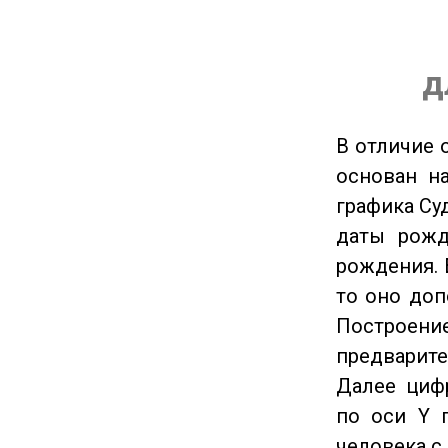
д
В отличие 
основан на
графика Су
даты рожд
рождения. 
то оно доп
Построение
предварите
Далее циф
по оси Y 
человека с 