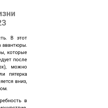
изни
23
ть. В этот
а авантюры.
ы, которые
едует после
рх), можно
ли пятерка
яется вниз,
ом.
ребность в
очувствие,