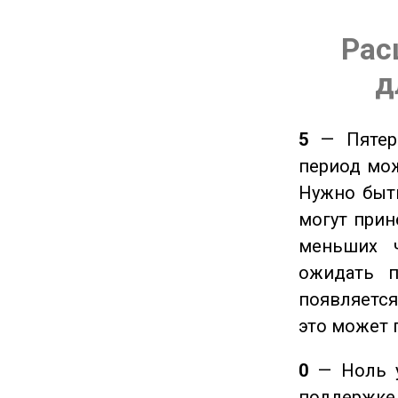
Рас
д
5
— Пятерк
период мож
Нужно быт
могут прине
меньших ч
ожидать п
появляется
это может 
0
— Ноль у
поддержке 