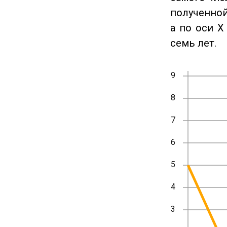
полученной
а по оси X
семь лет.