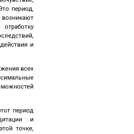
Это период,
озникают
отработку
следствий,
 действия и
ижения всех
симальные
зможностей
этот период
дитации и
этой точке,