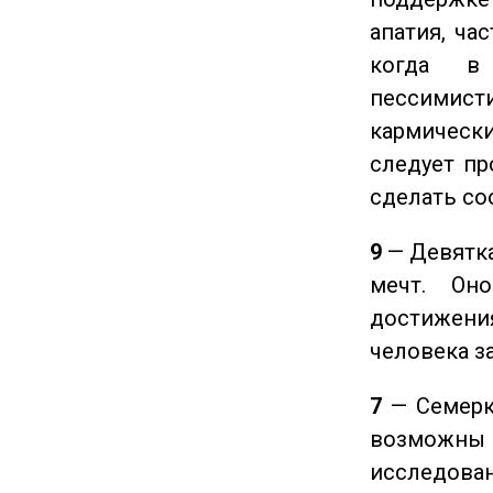
апатия, ча
когда в
пессимис
кармическ
следует пр
сделать с
9
— Девятка
мечт. Он
достижения
человека з
7
— Семерка
возможны
исследован