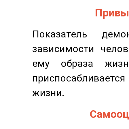
Привыч
Показатель демон
зависимости челов
ему образа жизн
приспосабливается
жизни.
Самооце