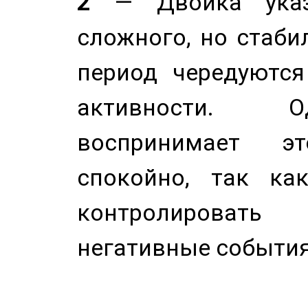
2
— Двойка указ
сложного, но стабил
период чередуютс
активности. О
воспринимает э
спокойно, так ка
контролировать 
негативные события