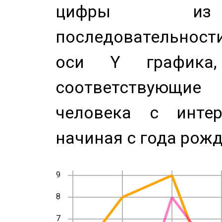
цифры из 
последовательност
оси Y график
соответствующи
человека с инте
начиная с года рожд