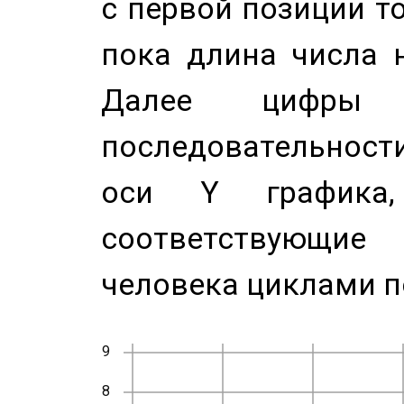
с первой позиции то
пока длина числа н
Далее цифры 
последовательност
оси Y график
соответствующи
человека циклами п