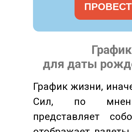
ПРОВЕСТ
График
для даты рожде
График жизни, инач
Сил, по мнени
представляет соб
отображает взлеты 