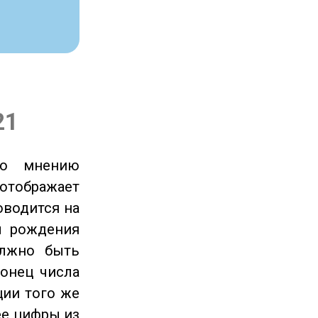
21
по мнению
отображает
оводится на
ы рождения
олжно быть
онец числа
ции того же
ее цифры из