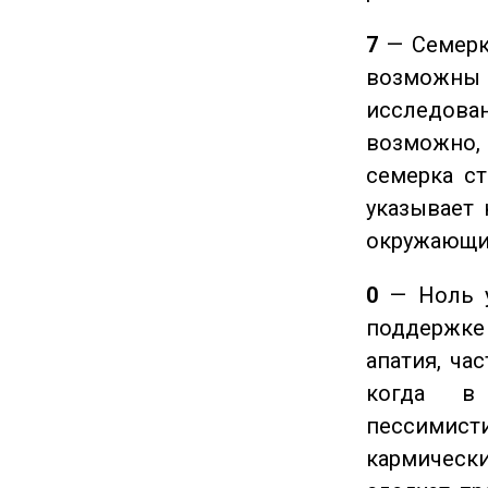
7
— Семерка
возможны
исследован
возможно,
семерка ст
указывает 
окружающи
0
— Ноль у
поддержке 
апатия, ча
когда в
пессимис
кармическ