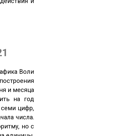
 действия и
21
рафика Воли
 построения
ня и месяца
ить на год
 семи цифр,
чала числа.
ритму, но с
на единицы.