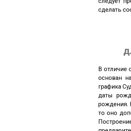
следует пр
сделать с
д
В отличие 
основан на
графика Су
даты рожд
рождения. 
то оно доп
Построение
предварите