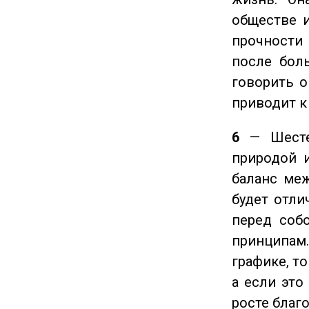
обществе и
прочности
после боль
говорить о
приводит к
6
— Шестер
природой 
баланс ме
будет отли
перед соб
принципам
графике, т
а если это
росте благ