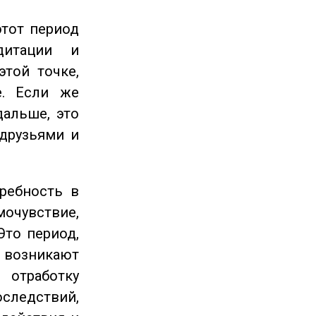
этот период
дитации и
этой точке,
е. Если же
дальше, это
 друзьями и
ребность в
очувствие,
Это период,
озникают
отработку
следствий,