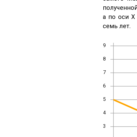
полученной
а по оси X
семь лет.