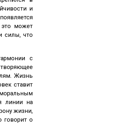
ойчивости и
появляется
 это может
и силы, что
гармонии с
етворяющее
лям. Жизнь
овек ставит
 моральным
я линии на
рону жизни,
о говорит о