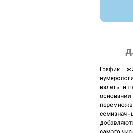
д
График ж
нумеролог
взлеты и п
основании
перемножа
семизначны
добавляютс
самого чис