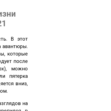
изни
21
ть. В этот
а авантюры.
ы, которые
едует после
рх), можно
ли пятерка
яется вниз,
ом.
взглядов на
крепился в