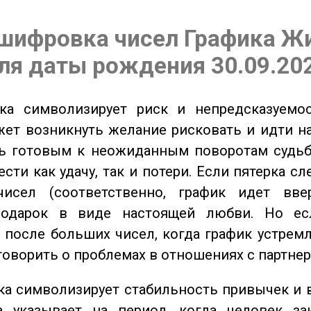
шифровка чисел Графика Ж
ля даты рождения 30.09.20
а символизирует риск и непредсказуемос
ет возникнуть желание рисковать и идти н
ь готовым к неожиданным поворотам судьб
сти как удачу, так и потери. Если пятерка сл
исел (соответственно, график идет вве
одарок в виде настоящей любви. Но ес
 после больших чисел, когда график устремл
говорить о проблемах в отношениях с партнер
а символизирует стабильность привычек и 
а указывает на период, когда человек за