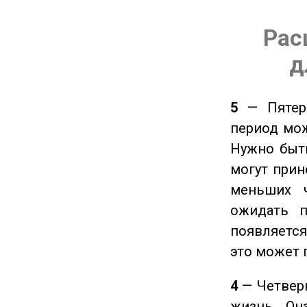
Рас
д
5
— Пятерк
период мож
Нужно быт
могут прине
меньших ч
ожидать п
появляется
это может 
4
— Четверк
жизнь. Он