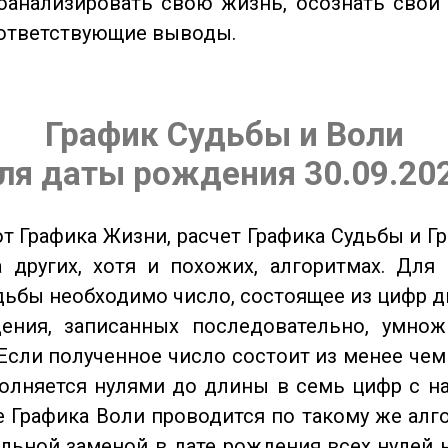
оанализировать свою жизнь, осознать свои
оответствующие выводы.
График Судьбы и Воли
ля даты рождения 30.09.20
от Графика Жизни, расчет Графика Судьбы и Г
 других, хотя и похожих, алгоритмах. Для
дьбы необходимо число, состоящее из цифр д
ения, записанных последовательно, умнож
Если полученное число состоит из менее чем
олняется нулями до длины в семь цифр с на
 Графика Воли проводится по такому же алго
льной заменой в дате рождения всех нулей 