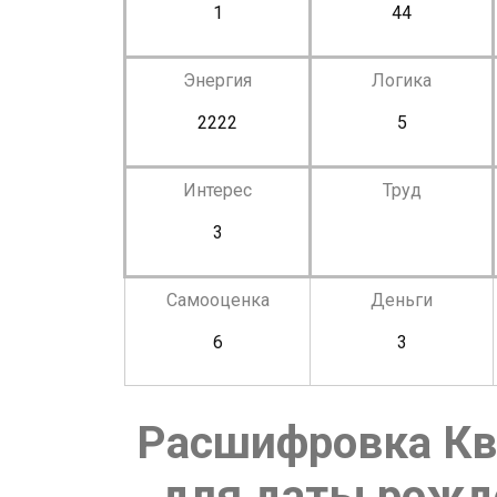
1
44
Энергия
Логика
2222
5
Интерес
Труд
3
Самооценка
Деньги
6
3
Расшифровка Кв
для даты рожде