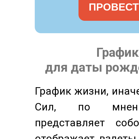
ПРОВЕСТ
График
для даты рожде
График жизни, инач
Сил, по мнени
представляет соб
отображает взлеты 