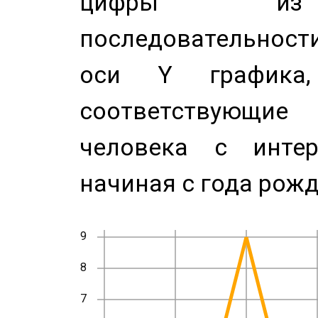
цифры из 
последовательност
оси Y график
соответствующи
человека с инте
начиная с года рожд