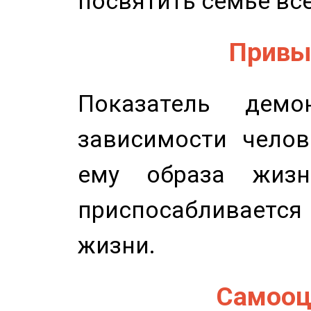
посвятить семье все
Привыч
Показатель демон
зависимости челов
ему образа жизн
приспосабливается
жизни.
Самооце