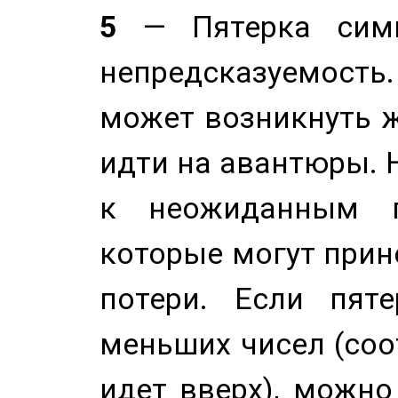
5
— Пятерка симв
непредсказуемост
может возникнуть ж
идти на авантюры. 
к неожиданным п
которые могут прине
потери. Если пяте
меньших чисел (соо
идет вверх), можно