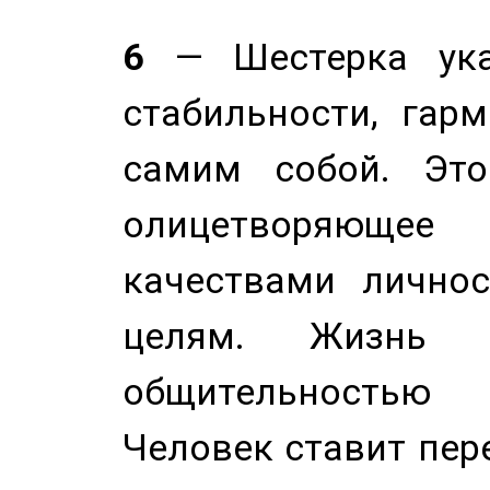
6
— Шестерка ука
стабильности, гар
самим собой. Это
олицетворяюще
качествами лично
целям. Жизнь б
общительностью
Человек ставит пере