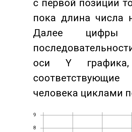
с первой позиции то
пока длина числа н
Далее цифры 
последовательност
оси Y график
соответствующи
человека циклами п