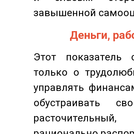
завышенной самооц
Деньги, рабо
Этот показатель с
только о трудолюб
управлять финансам
обустраивать св
расточительный
рационально распор