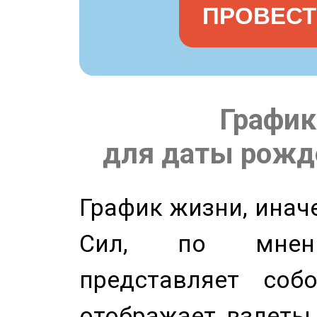
ПРОВЕСТ
График
для даты рожде
График жизни, инач
Сил, по мнени
представляет соб
отображает взлеты 