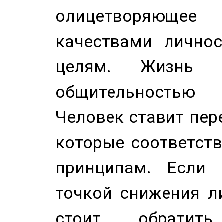
олицетворяюще
качествами лично
целям. Жизнь б
общительностью
Человек ставит пере
которые соответст
принципам. Если 
точкой снижения ли
стоит обратит