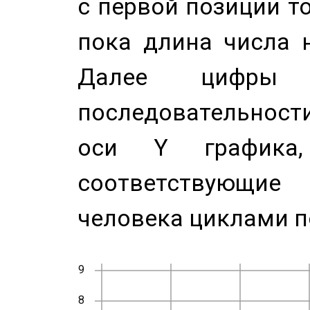
с первой позиции то
пока длина числа н
Далее цифры 
последовательност
оси Y график
соответствующи
человека циклами п