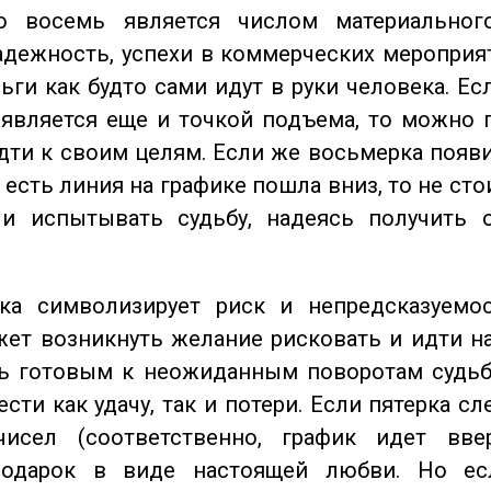
восемь является числом материального
адежность, успехи в коммерческих мероприят
ьги как будто сами идут в руки человека. Ес
является еще и точкой подъема, то можно 
дти к своим целям. Если же восьмерка появ
о есть линия на графике пошла вниз, то не ст
 и испытывать судьбу, надеясь получить 
а символизирует риск и непредсказуемос
ет возникнуть желание рисковать и идти н
ь готовым к неожиданным поворотам судьб
сти как удачу, так и потери. Если пятерка сл
исел (соответственно, график идет вве
одарок в виде настоящей любви. Но ес