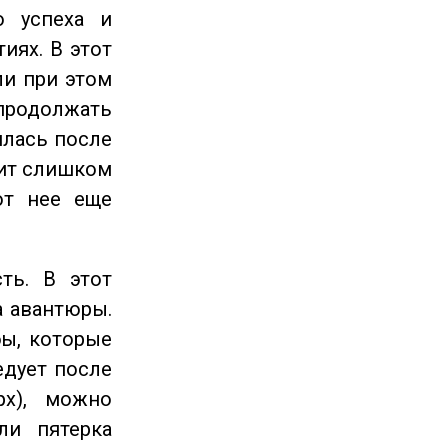
 успеха и
иях. В этот
ли при этом
продолжать
илась после
оит слишком
от нее еще
ть. В этот
а авантюры.
ы, которые
едует после
рх), можно
ли пятерка