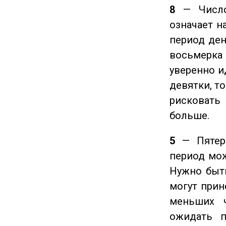
8
— Число 
означает н
период ден
восьмерка 
уверенно и
девятки, т
рисковать
больше.
5
— Пятерк
период мож
Нужно быт
могут прине
меньших ч
ожидать п