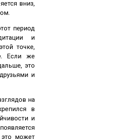
яется вниз,
ом.
этот период
дитации и
этой точке,
е. Если же
дальше, это
 друзьями и
взглядов на
крепился в
ойчивости и
появляется
 это может