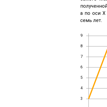
полученной
а по оси X
семь лет.