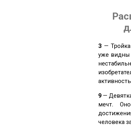
Рас
д
3
— Тройка 
уже видны 
нестабил
изобретате
активность
9
— Девятка
мечт. Он
достижения
человека з