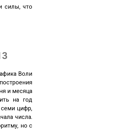
и силы, что
13
рафика Воли
 построения
ня и месяца
ить на год
 семи цифр,
чала числа.
ритму, но с