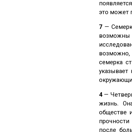
появляется
это может 
7
— Семерка
возможны
исследован
возможно,
семерка ст
указывает 
окружающи
4
— Четверк
жизнь. Он
обществе и
прочности
после боль