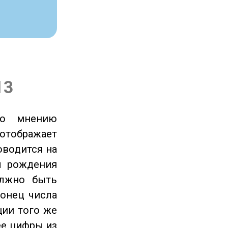
13
по мнению
отображает
оводится на
ы рождения
олжно быть
онец числа
ции того же
ее цифры из