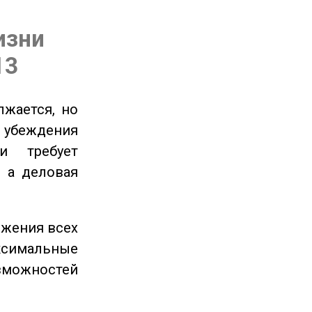
изни
13
жается, но
и убеждения
и требует
 а деловая
ижения всех
симальные
зможностей