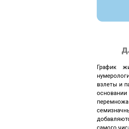
д
График ж
нумеролог
взлеты и п
основании
перемножа
семизначны
добавляютс
самого чис