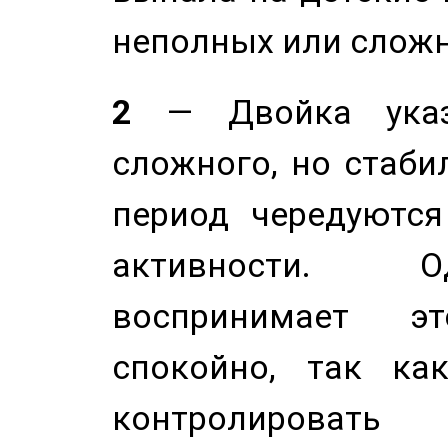
неполных или сложн
2
— Двойка указ
сложного, но стабил
период чередуютс
активности. О
воспринимает э
спокойно, так ка
контролировать 