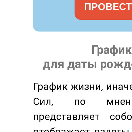
ПРОВЕСТ
График
для даты рожде
График жизни, инач
Сил, по мнени
представляет соб
отображает взлеты 