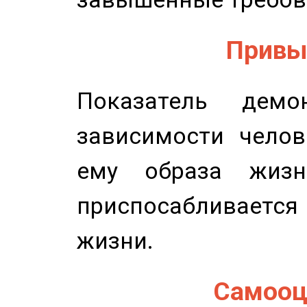
Привыч
Показатель демон
зависимости челов
ему образа жизн
приспосабливается
жизни.
Самооце