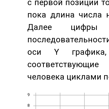
с первой позиции то
пока длина числа н
Далее цифры 
последовательност
оси Y график
соответствующи
человека циклами п