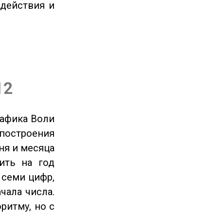
 действия и
12
рафика Воли
 построения
ня и месяца
ить на год
 семи цифр,
чала числа.
ритму, но с