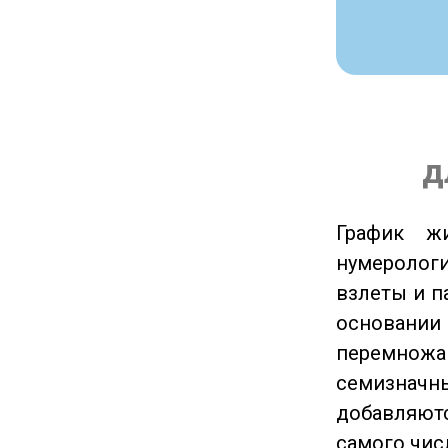
д
График ж
нумеролог
взлеты и п
основании
перемножа
семизначны
добавляютс
самого чис