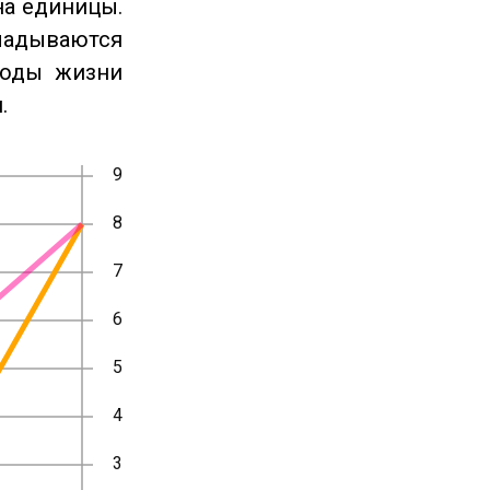
на единицы.
ладываются
годы жизни
.