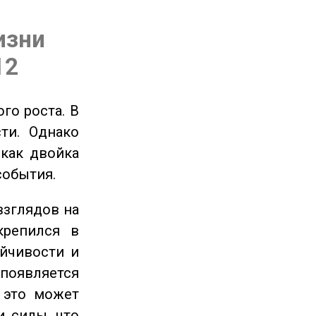
изни
12
го роста. В
ти. Однако
 как двойка
события.
взглядов на
крепился в
ойчивости и
появляется
 это может
и силы, что