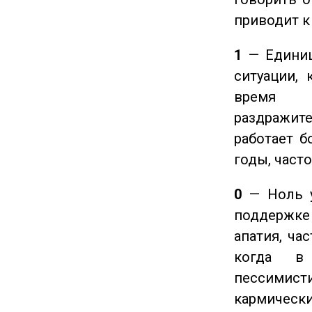
приводит к
1
— Единиц
ситуации, 
время ч
раздражит
работает б
годы, част
0
— Ноль у
поддержке 
апатия, ча
когда в
пессимис
кармическ