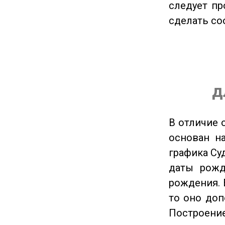
следует пр
сделать с
д
В отличие 
основан на
графика Су
даты рожд
рождения. 
то оно доп
Построение