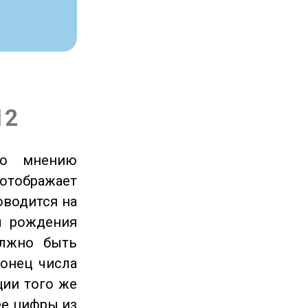
12
по мнению
отображает
оводится на
ы рождения
олжно быть
онец числа
ции того же
ее цифры из