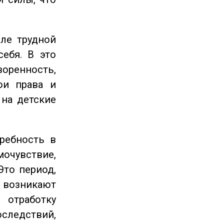
ле трудной
себя. В это
енность,
ои права и
 на детские
ребность в
очувствие,
Это период,
озникают
отработку
следствий,