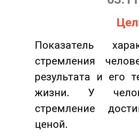
Цель
Показатель харак
стремления челов
результата и его 
жизни. У челов
стремление дост
ценой.