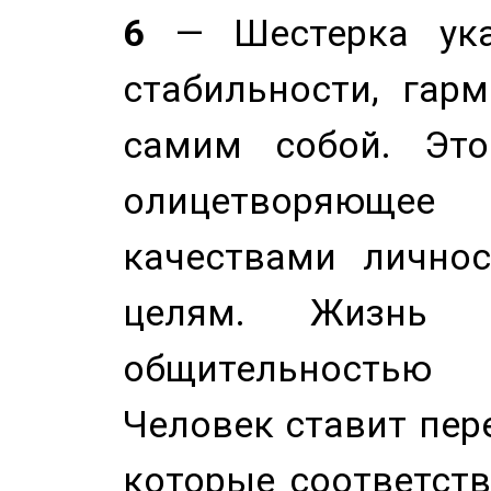
6
— Шестерка ука
стабильности, гар
самим собой. Это
олицетворяюще
качествами лично
целям. Жизнь б
общительностью
Человек ставит пере
которые соответст