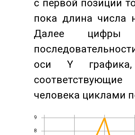
с первой позиции то
пока длина числа н
Далее цифры 
последовательност
оси Y график
соответствующи
человека циклами п