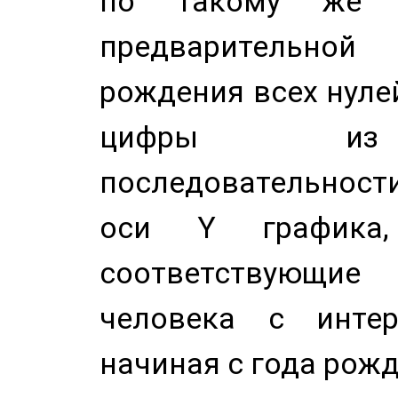
по такому же а
предварительной
рождения всех нуле
цифры из 
последовательност
оси Y график
соответствующи
человека с инте
начиная с года рожд