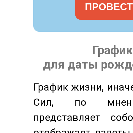
ПРОВЕСТ
График
для даты рожде
График жизни, инач
Сил, по мнени
представляет соб
отображает взлеты 