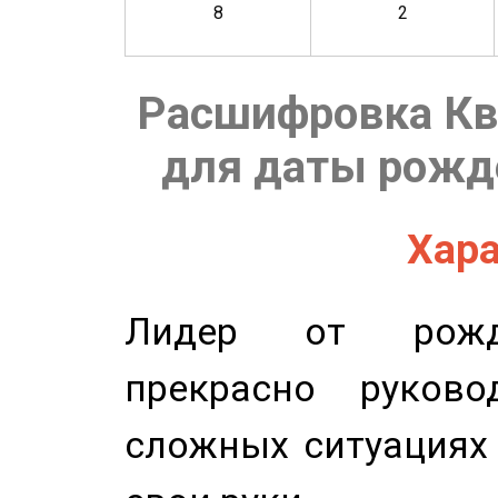
8
2
Расшифровка Кв
для даты рожде
Хара
Лидер от рожде
прекрасно руков
сложных ситуациях 