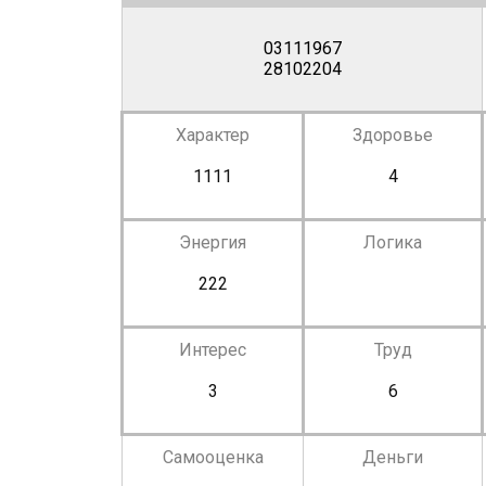
03111967
28102204
Характер
Здоровье
1111
4
Энергия
Логика
222
Интерес
Труд
3
6
Самооценка
Деньги